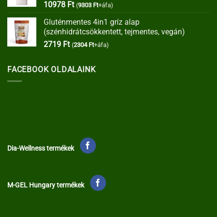
10978
Ft
(
9303
Ft
+áfa)
Gluténmentes 4in1 gríz alap
(szénhidrátcsökkentett, tejmentes, vegán)
2719
Ft
(
2304
Ft
+áfa)
FACEBOOK OLDALAINK
Dia-Wellness termékek
M-GEL Hungary termékek