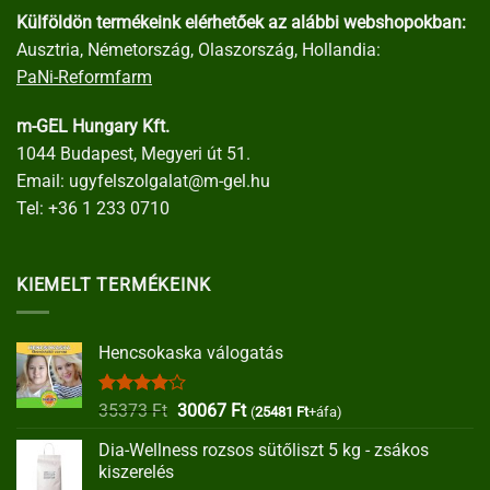
Külföldön termékeink elérhetőek az alábbi webshopokban:
Ausztria, Németország, Olaszország, Hollandia:
PaNi-Reformfarm
m-GEL Hungary Kft.
1044 Budapest, Megyeri út 51.
Email:
ugyfelszolgalat@m-gel.hu
Tel:
+36 1 233 0710
KIEMELT TERMÉKEINK
Hencsokaska válogatás
Értékelés:
Original
Current
35373
Ft
30067
Ft
(
25481
Ft
+áfa)
4.00
/ 5
price
price
Dia-Wellness rozsos sütőliszt 5 kg - zsákos
was:
is:
kiszerelés
35373 Ft.
30067 Ft.