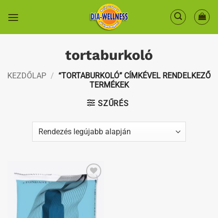
Skip
to
content
tortaburkoló
KEZDŐLAP
/
“TORTABURKOLÓ” CÍMKÉVEL RENDELKEZŐ
TERMÉKEK
SZŰRÉS
Kedvenceimhez