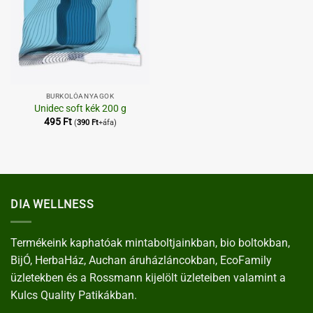
BURKOLÓANYAGOK
Unidec soft kék 200 g
495
Ft
(
390
Ft
+áfa)
DIA WELLNESS
Termékeink kaphatóak mintaboltjainkban, bio boltokban,
BijÓ, HerbaHáz, Auchan áruházláncokban, EcoFamily
üzletekben és a Rossmann kijelölt üzleteiben valamint a
Kulcs Quality Patikákban.