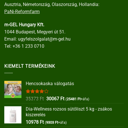
Ausztria, Németország, Olaszország, Hollandia:
PaNi-Reformfarm
m-GEL Hungary Kft.
1044 Budapest, Megyeri út 51.
Email:
ugyfelszolgalat@m-gel.hu
Tel:
+36 1 233 0710
KIEMELT TERMÉKEINK
Hencsokaska válogatás
Értékelés:
Original
Current
35373
Ft
30067
Ft
(
25481
Ft
+áfa)
4.00
/ 5
price
price
Dia-Wellness rozsos sütőliszt 5 kg - zsákos
was:
is:
kiszerelés
35373 Ft.
30067 Ft.
10978
Ft
(
9303
Ft
+áfa)