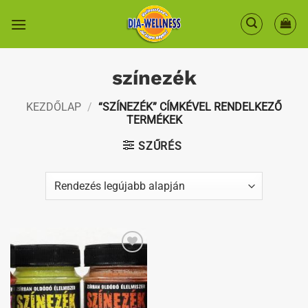
Skip
to
content
színezék
KEZDŐLAP
/
“SZÍNEZÉK” CÍMKÉVEL RENDELKEZŐ
TERMÉKEK
SZŰRÉS
Kedvenceimhez