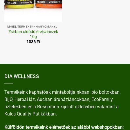
M-GEL TERMÉKEK - HAGYOMÁNYOS,
Zsírban oldódó ételszínezék
10g
1036
Ft
DIA WELLNESS
Termékeink kaphatóak mintaboltjainkban, bio boltokban,
BijÓ, HerbaHáz, Auchan áruházláncokban, EcoFamily
üzletekben és a Rossmann kijelölt üzleteiben valamint a
Kulcs Quality Patikákban.
Külföldön termékeink elérhetőek az alábbi webshopokban: