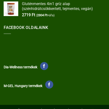
Gluténmentes 4in1 gríz alap
(szénhidrátcsökkentett, tejmentes, vegán)
2719
Ft
(
2304
Ft
+áfa)
FACEBOOK OLDALAINK
Dia-Wellness termékek
M-GEL Hungary termékek