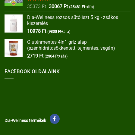
Értékelés:
Original
Current
35373
Ft
30067
Ft
(
25481
Ft
+áfa)
4.00
/ 5
price
price
Dia-Wellness rozsos sütőliszt 5 kg - zsákos
was:
is:
kiszerelés
35373 Ft.
30067 Ft.
10978
Ft
(
9303
Ft
+áfa)
Gluténmentes 4in1 gríz alap
(szénhidrátcsökkentett, tejmentes, vegán)
2719
Ft
(
2304
Ft
+áfa)
FACEBOOK OLDALAINK
Dia-Wellness termékek