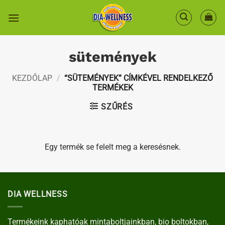
Skip
to
content
sütemények
KEZDŐLAP
/
“SÜTEMÉNYEK” CÍMKÉVEL RENDELKEZŐ
TERMÉKEK
SZŰRÉS
Egy termék se felelt meg a keresésnek.
DIA WELLNESS
Termékeink kaphatóak mintaboltjainkban, bio boltokban,