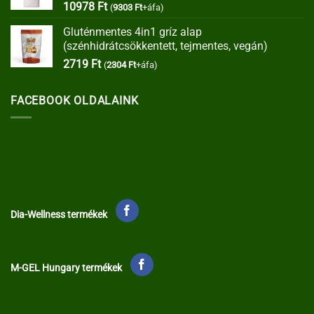
10978
Ft
(
9303
Ft
+áfa)
Gluténmentes 4in1 gríz alap
(szénhidrátcsökkentett, tejmentes, vegán)
2719
Ft
(
2304
Ft
+áfa)
FACEBOOK OLDALAINK
Dia-Wellness termékek
M-GEL Hungary termékek