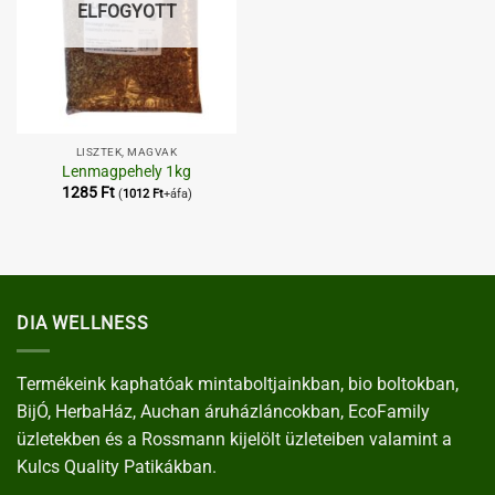
ELFOGYOTT
LISZTEK, MAGVAK
Lenmagpehely 1kg
1285
Ft
(
1012
Ft
+áfa)
DIA WELLNESS
Termékeink kaphatóak mintaboltjainkban, bio boltokban,
BijÓ, HerbaHáz, Auchan áruházláncokban, EcoFamily
üzletekben és a Rossmann kijelölt üzleteiben valamint a
Kulcs Quality Patikákban.