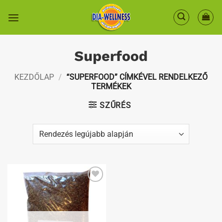
Skip
to
content
Superfood
KEZDŐLAP
/
“SUPERFOOD” CÍMKÉVEL RENDELKEZŐ
TERMÉKEK
SZŰRÉS
Kedvenceimhez