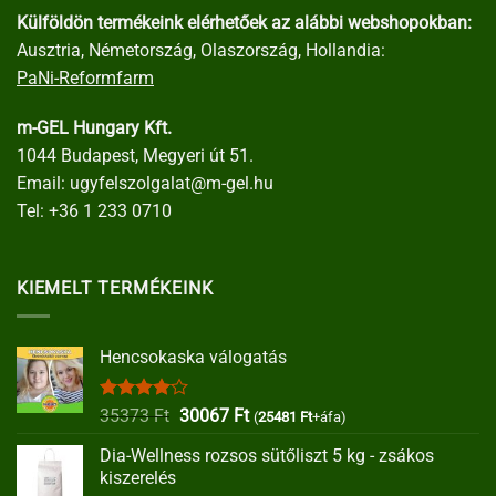
Külföldön termékeink elérhetőek az alábbi webshopokban:
Ausztria, Németország, Olaszország, Hollandia:
PaNi-Reformfarm
m-GEL Hungary Kft.
1044 Budapest, Megyeri út 51.
Email:
ugyfelszolgalat@m-gel.hu
Tel:
+36 1 233 0710
KIEMELT TERMÉKEINK
Hencsokaska válogatás
Értékelés:
Original
Current
35373
Ft
30067
Ft
(
25481
Ft
+áfa)
4.00
/ 5
price
price
Dia-Wellness rozsos sütőliszt 5 kg - zsákos
was:
is:
kiszerelés
35373 Ft.
30067 Ft.