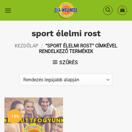
Skip
to
content
sport élelmi rost
KEZDŐLAP
/
“SPORT ÉLELMI ROST” CÍMKÉVEL
RENDELKEZŐ TERMÉKEK
SZŰRÉS
Kedvenceimhez
-15%