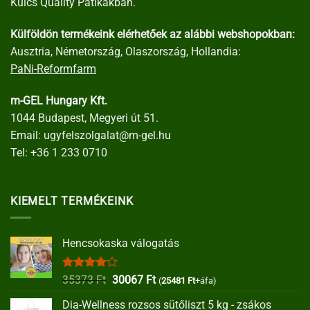
Kulcs Quality Patikákban.
Külföldön termékeink elérhetőek az alábbi webshopokban:
Ausztria, Németország, Olaszország, Hollandia:
PaNi-Reformfarm
m-GEL Hungary Kft.
1044 Budapest, Megyeri út 51.
Email:
ugyfelszolgalat@m-gel.hu
Tel:
+36 1 233 0710
KIEMELT TERMÉKEINK
Hencsokaska válogatás
Értékelés:
Original
Current
35373
Ft
30067
Ft
(
25481
Ft
+áfa)
4.00
/ 5
price
price
Dia-Wellness rozsos sütőliszt 5 kg - zsákos
was:
is: