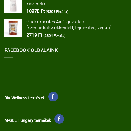
kiszerelés
35373 Ft.
30067 Ft.
10978
Ft
(
9303
Ft
+áfa)
Gluténmentes 4in1 gríz alap
(szénhidrátcsökkentett, tejmentes, vegán)
2719
Ft
(
2304
Ft
+áfa)
FACEBOOK OLDALAINK
Dia-Wellness termékek
M-GEL Hungary termékek