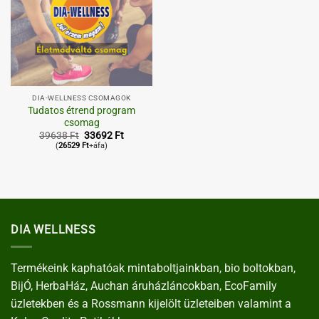
DIA-WELLNESS CSOMAGOK
Tudatos étrend program
csomag
Original
Current
39638
Ft
33692
Ft
price
price
(
26529
Ft
+áfa)
was:
is:
39638 Ft.
33692 Ft.
DIA WELLNESS
Termékeink kaphatóak mintaboltjainkban, bio boltokban,
BijÓ, HerbaHáz, Auchan áruházláncokban, EcoFamily
üzletekben és a Rossmann kijelölt üzleteiben valamint a