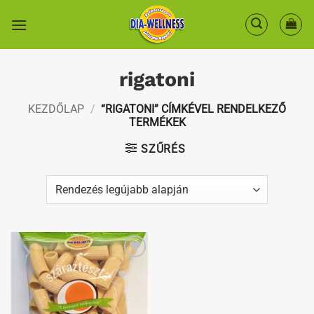
Skip
to
content
rigatoni
KEZDŐLAP
/
“RIGATONI” CÍMKÉVEL RENDELKEZŐ
TERMÉKEK
SZŰRÉS
Kedvenceimhez