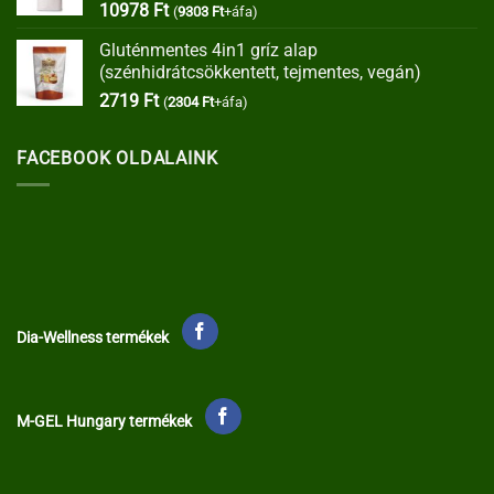
10978
Ft
(
9303
Ft
+áfa)
Gluténmentes 4in1 gríz alap
(szénhidrátcsökkentett, tejmentes, vegán)
2719
Ft
(
2304
Ft
+áfa)
FACEBOOK OLDALAINK
Dia-Wellness termékek
M-GEL Hungary termékek