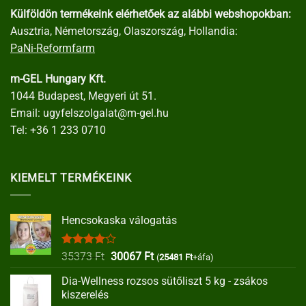
Külföldön termékeink elérhetőek az alábbi webshopokban:
Ausztria, Németország, Olaszország, Hollandia:
PaNi-Reformfarm
m-GEL Hungary Kft.
1044 Budapest, Megyeri út 51.
Email:
ugyfelszolgalat@m-gel.hu
Tel:
+36 1 233 0710
KIEMELT TERMÉKEINK
Hencsokaska válogatás
Értékelés:
Original
Current
35373
Ft
30067
Ft
(
25481
Ft
+áfa)
4.00
/ 5
price
price
Dia-Wellness rozsos sütőliszt 5 kg - zsákos
was:
is:
kiszerelés
35373 Ft.
30067 Ft.