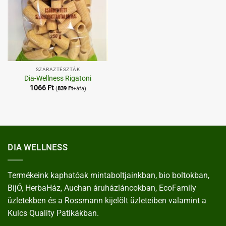
SZÁRAZTÉSZTÁK
Dia-Wellness Rigatoni
1066
Ft
(
839
Ft
+áfa)
DIA WELLNESS
Termékeink kaphatóak mintaboltjainkban, bio boltokban,
BijÓ, HerbaHáz, Auchan áruházláncokban, EcoFamily
üzletekben és a Rossmann kijelölt üzleteiben valamint a
Kulcs Quality Patikákban.