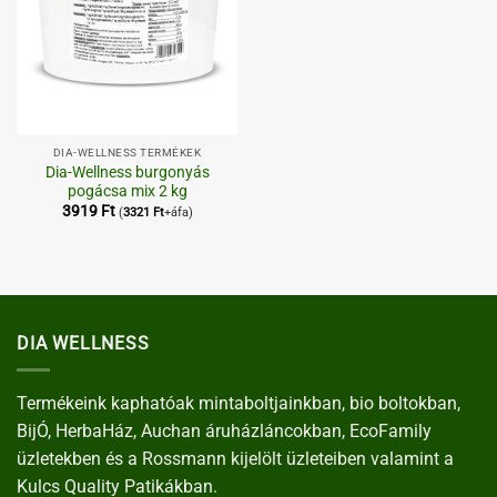
DIA-WELLNESS TERMÉKEK
Dia-Wellness burgonyás
pogácsa mix 2 kg
3919
Ft
(
3321
Ft
+áfa)
DIA WELLNESS
Termékeink kaphatóak mintaboltjainkban, bio boltokban,
BijÓ, HerbaHáz, Auchan áruházláncokban, EcoFamily
üzletekben és a Rossmann kijelölt üzleteiben valamint a
Kulcs Quality Patikákban.