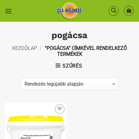
Skip
to
content
pogácsa
KEZDŐLAP
/
“POGÁCSA” CÍMKÉVEL RENDELKEZŐ
TERMÉKEK
SZŰRÉS
Kedvenceimhez