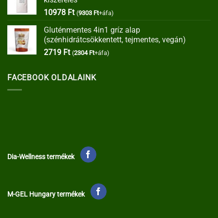
35373 Ft.
30067 Ft.
10978
Ft
(
9303
Ft
+áfa)
Gluténmentes 4in1 gríz alap
(szénhidrátcsökkentett, tejmentes, vegán)
2719
Ft
(
2304
Ft
+áfa)
FACEBOOK OLDALAINK
Dia-Wellness termékek
M-GEL Hungary termékek