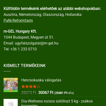
Külföldön termékeink elérhetőek az alábbi webshopokban:
Ausztria, Németország, Olaszország, Hollandia:
PaNi-Reformfarm
m-GEL Hungary Kft.
1044 Budapest, Megyeri út 51.
Email:
ugyfelszolgalat@m-gel.hu
Tel:
+36 1 233 0710
KIEMELT TERMÉKEINK
Hencsokaska válogatás
Értékelés:
Original
Current
35373
Ft
30067
Ft
(
25481
Ft
+áfa)
4.00
/ 5
price
price
Dia-Wellness rozsos sütőliszt 5 kg - zsákos
was:
is:
kiszerelés