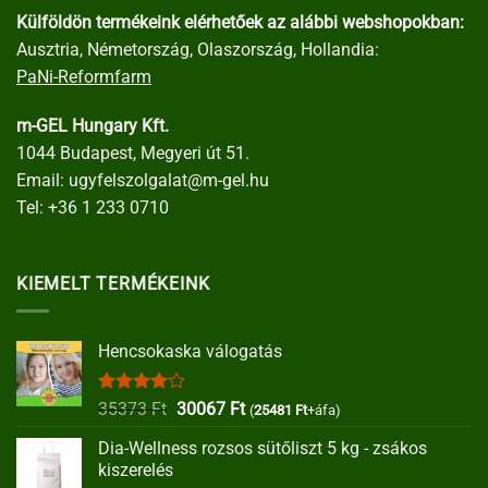
Külföldön termékeink elérhetőek az alábbi webshopokban:
Ausztria, Németország, Olaszország, Hollandia:
PaNi-Reformfarm
m-GEL Hungary Kft.
1044 Budapest, Megyeri út 51.
Email:
ugyfelszolgalat@m-gel.hu
Tel:
+36 1 233 0710
KIEMELT TERMÉKEINK
Hencsokaska válogatás
Értékelés:
Original
Current
35373
Ft
30067
Ft
(
25481
Ft
+áfa)
4.00
/ 5
price
price
Dia-Wellness rozsos sütőliszt 5 kg - zsákos
was:
is:
kiszerelés
35373 Ft.
30067 Ft.