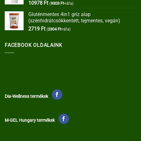
10978
Ft
(
9303
Ft
+áfa)
Gluténmentes 4in1 gríz alap
(szénhidrátcsökkentett, tejmentes, vegán)
2719
Ft
(
2304
Ft
+áfa)
FACEBOOK OLDALAINK
Dia-Wellness termékek
M-GEL Hungary termékek