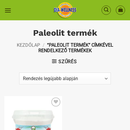
Skip
to
content
Paleolit termék
KEZDŐLAP
/
“PALEOLIT TERMÉK” CÍMKÉVEL
RENDELKEZŐ TERMÉKEK
SZŰRÉS
Kedvenceimhez