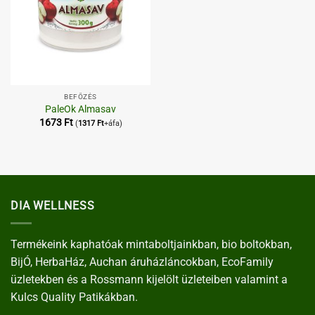
BEFŐZÉS
PaleOk Almasav
1673
Ft
(
1317
Ft
+áfa)
DIA WELLNESS
Termékeink kaphatóak mintaboltjainkban, bio boltokban,
BijÓ, HerbaHáz, Auchan áruházláncokban, EcoFamily
üzletekben és a Rossmann kijelölt üzleteiben valamint a
Kulcs Quality Patikákban.