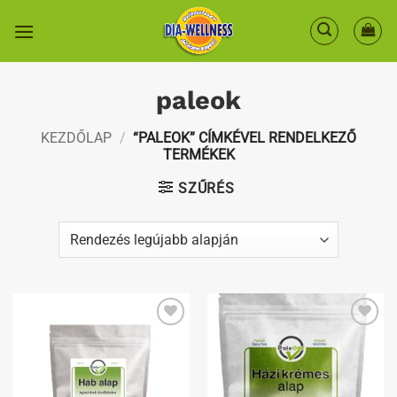
Skip
to
content
paleok
KEZDŐLAP
/
“PALEOK” CÍMKÉVEL RENDELKEZŐ
TERMÉKEK
SZŰRÉS
Kedvenceimhez
Kedvenceimhez