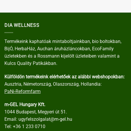
DIA WELLNESS
Termékeink kaphatóak mintaboltjainkban, bio boltokban,
BijÓ, HerbaHáz, Auchan áruházláncokban, EcoFamily
üzletekben és a Rossmann kijelölt üzleteiben valamint a
Kulcs Quality Patikákban.
Külföldön termékeink elérhetőek az alábbi webshopokban:
Ausztria, Németország, Olaszország, Hollandia:
PaNi-Reformfarm
m-GEL Hungary Kft.
1044 Budapest, Megyeri út 51.
Email:
ugyfelszolgalat@m-gel.hu
Tel:
+36 1 233 0710