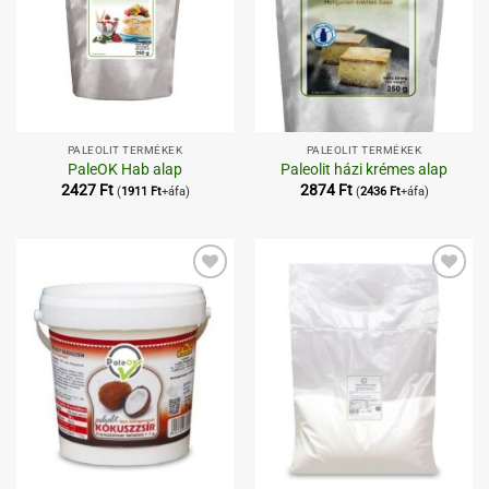
PALEOLIT TERMÉKEK
PALEOLIT TERMÉKEK
PaleOK Hab alap
Paleolit házi krémes alap
2427
Ft
2874
Ft
(
1911
Ft
+áfa)
(
2436
Ft
+áfa)
Kedvenceimhez
Kedvenceimhez