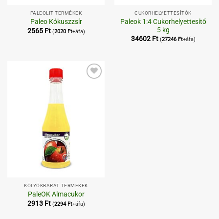
PALEOLIT TERMÉKEK
CUKORHELYETTESÍTŐK
Paleok 1:4 Cukorhelyettesítő
Paleo Kókuszzsír
5 kg
2565
Ft
(
2020
Ft
+áfa)
34602
Ft
(
27246
Ft
+áfa)
Kedvenceimhez
KÖLYÖKBARÁT TERMÉKEK
PaleOK Almacukor
2913
Ft
(
2294
Ft
+áfa)