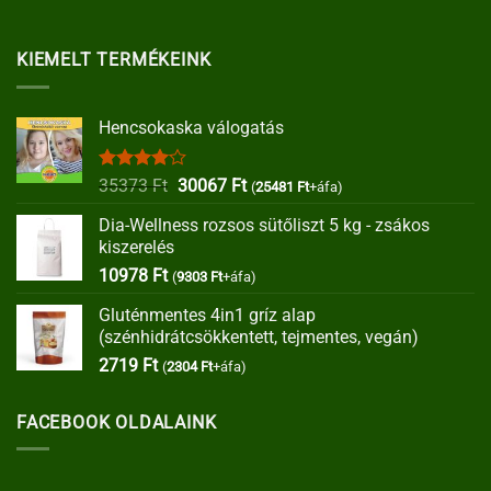
KIEMELT TERMÉKEINK
Hencsokaska válogatás
Értékelés:
Original
Current
35373
Ft
30067
Ft
(
25481
Ft
+áfa)
4.00
/ 5
price
price
Dia-Wellness rozsos sütőliszt 5 kg - zsákos
was:
is:
kiszerelés
35373 Ft.
30067 Ft.
10978
Ft
(
9303
Ft
+áfa)
Gluténmentes 4in1 gríz alap
(szénhidrátcsökkentett, tejmentes, vegán)
2719
Ft
(
2304
Ft
+áfa)
FACEBOOK OLDALAINK