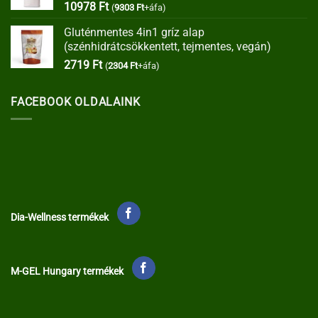
10978
Ft
(
9303
Ft
+áfa)
Gluténmentes 4in1 gríz alap
(szénhidrátcsökkentett, tejmentes, vegán)
2719
Ft
(
2304
Ft
+áfa)
FACEBOOK OLDALAINK
Dia-Wellness termékek
M-GEL Hungary termékek