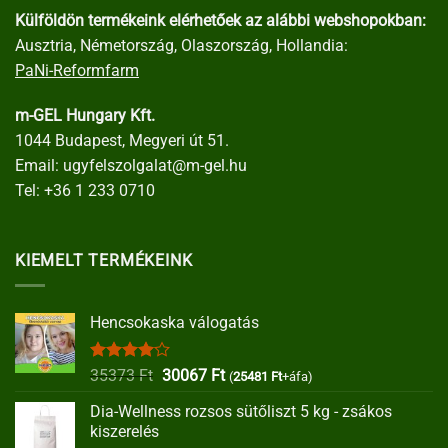
Külföldön termékeink elérhetőek az alábbi webshopokban:
Ausztria, Németország, Olaszország, Hollandia:
PaNi-Reformfarm
m-GEL Hungary Kft.
1044 Budapest, Megyeri út 51.
Email:
ugyfelszolgalat@m-gel.hu
Tel:
+36 1 233 0710
KIEMELT TERMÉKEINK
Hencsokaska válogatás
Értékelés:
Original
Current
35373
Ft
30067
Ft
(
25481
Ft
+áfa)
4.00
/ 5
price
price
Dia-Wellness rozsos sütőliszt 5 kg - zsákos
was:
is:
kiszerelés
35373 Ft.
30067 Ft.