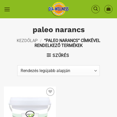
Skip
to
content
paleo narancs
KEZDŐLAP
/
“PALEO NARANCS” CÍMKÉVEL
RENDELKEZŐ TERMÉKEK
SZŰRÉS
Kedvenceimhez