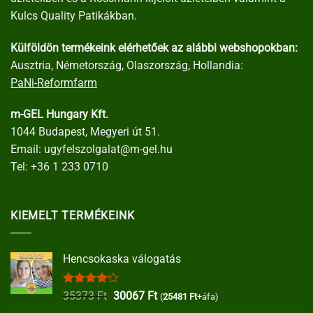
Kulcs Quality Patikákban.
Külföldön termékeink elérhetőek az alábbi webshopokban:
Ausztria, Németország, Olaszország, Hollandia:
PaNi-Reformfarm
m-GEL Hungary Kft.
1044 Budapest, Megyeri út 51.
Email:
ugyfelszolgalat@m-gel.hu
Tel:
+36 1 233 0710
KIEMELT TERMÉKEINK
Hencsokaska válogatás
Értékelés:
Original
Current
35373
Ft
30067
Ft
(
25481
Ft
+áfa)
4.00
/ 5
price
price