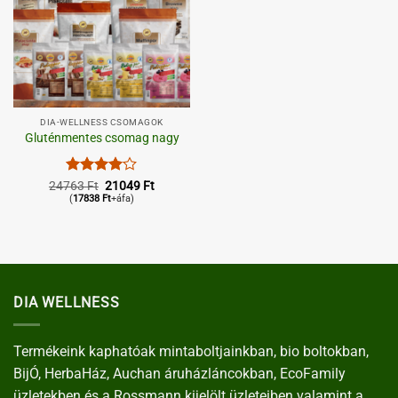
DIA-WELLNESS CSOMAGOK
Gluténmentes csomag nagy
Értékelés:
Original
Current
24763
Ft
21049
Ft
price
price
4
/ 5
(
17838
Ft
+áfa)
was:
is:
24763 Ft.
21049 Ft.
DIA WELLNESS
Termékeink kaphatóak mintaboltjainkban, bio boltokban,
BijÓ, HerbaHáz, Auchan áruházláncokban, EcoFamily
üzletekben és a Rossmann kijelölt üzleteiben valamint a