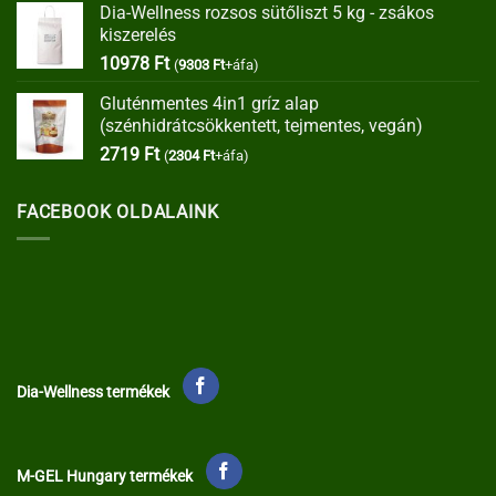
Dia-Wellness rozsos sütőliszt 5 kg - zsákos
was:
is:
kiszerelés
35373 Ft.
30067 Ft.
10978
Ft
(
9303
Ft
+áfa)
Gluténmentes 4in1 gríz alap
(szénhidrátcsökkentett, tejmentes, vegán)
2719
Ft
(
2304
Ft
+áfa)
FACEBOOK OLDALAINK
Dia-Wellness termékek
M-GEL Hungary termékek