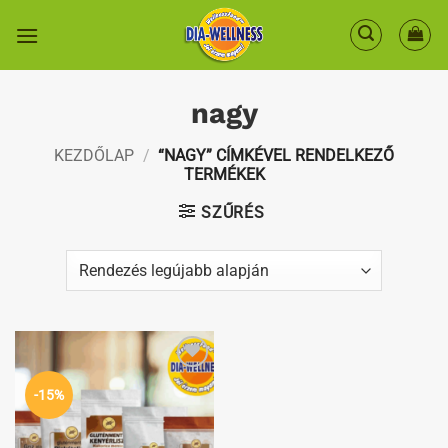
Skip
to
content
nagy
KEZDŐLAP
/
“NAGY” CÍMKÉVEL RENDELKEZŐ
TERMÉKEK
SZŰRÉS
Kedvenceimhez
-15%