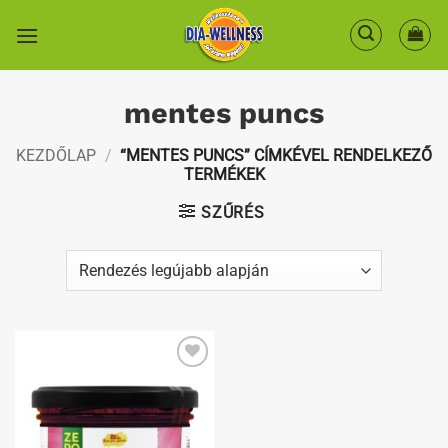
Skip
to
content
mentes puncs
KEZDŐLAP
/
“MENTES PUNCS” CÍMKÉVEL RENDELKEZŐ
TERMÉKEK
SZŰRÉS
Kedvenceimhez