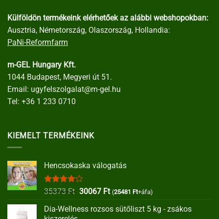
Külföldön termékeink elérhetőek az alábbi webshopokban:
Ausztria, Németország, Olaszország, Hollandia:
PaNi-Reformfarm
m-GEL Hungary Kft.
1044 Budapest, Megyeri út 51.
Email:
ugyfelszolgalat@m-gel.hu
Tel:
+36 1 233 0710
KIEMELT TERMÉKEINK
Hencsokaska válogatás
Értékelés:
Original
Current
35373
Ft
30067
Ft
(
25481
Ft
+áfa)
4.00
/ 5
price
price
Dia-Wellness rozsos sütőliszt 5 kg - zsákos
was:
is:
kiszerelés