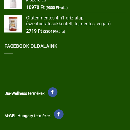
35373 Ft.
30067 Ft.
10978
Ft
(
9303
Ft
+áfa)
Gluténmentes 4in1 gríz alap
(szénhidrátcsökkentett, tejmentes, vegán)
2719
Ft
(
2304
Ft
+áfa)
FACEBOOK OLDALAINK
Dia-Wellness termékek
M-GEL Hungary termékek