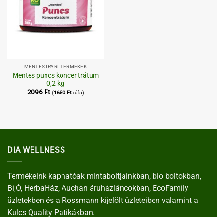
MENTES IPARI TERMÉKEK
Mentes puncs koncentrátum
0,2 kg
2096
Ft
(
1650
Ft
+áfa)
DIA WELLNESS
Termékeink kaphatóak mintaboltjainkban, bio boltokban,
BijÓ, HerbaHáz, Auchan áruházláncokban, EcoFamily
üzletekben és a Rossmann kijelölt üzleteiben valamint a
Kulcs Quality Patikákban.