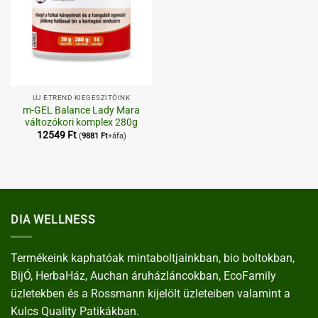
ÚJ ÉTREND KIEGÉSZÍTŐINK
m-GEL Balance Lady Mara
változókori komplex 280g
12549
Ft
(
9881
Ft
+áfa)
DIA WELLNESS
Termékeink kaphatóak mintaboltjainkban, bio boltokban,
BijÓ, HerbaHáz, Auchan áruházláncokban, EcoFamily
üzletekben és a Rossmann kijelölt üzleteiben valamint a
Kulcs Quality Patikákban.