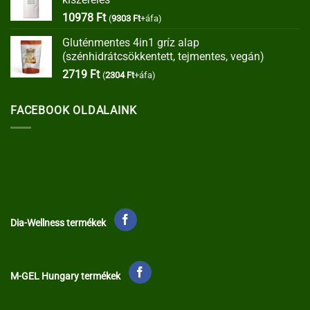
35373 Ft.
30067 Ft.
10978
Ft
(
9303
Ft
+áfa)
Gluténmentes 4in1 gríz alap
(szénhidrátcsökkentett, tejmentes, vegán)
2719
Ft
(
2304
Ft
+áfa)
FACEBOOK OLDALAINK
Dia-Wellness termékek
M-GEL Hungary termékek