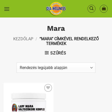
Skip
to
content
Mara
KEZDŐLAP
/
“MARA” CÍMKÉVEL RENDELKEZŐ
TERMÉKEK
SZŰRÉS
Kedvenceimhez