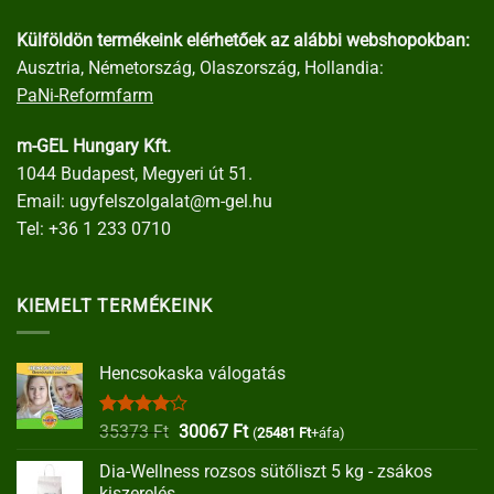
Külföldön termékeink elérhetőek az alábbi webshopokban:
Ausztria, Németország, Olaszország, Hollandia:
PaNi-Reformfarm
m-GEL Hungary Kft.
1044 Budapest, Megyeri út 51.
Email:
ugyfelszolgalat@m-gel.hu
Tel:
+36 1 233 0710
KIEMELT TERMÉKEINK
Hencsokaska válogatás
Értékelés:
Original
Current
35373
Ft
30067
Ft
(
25481
Ft
+áfa)
4.00
/ 5
price
price
Dia-Wellness rozsos sütőliszt 5 kg - zsákos
was:
is:
kiszerelés