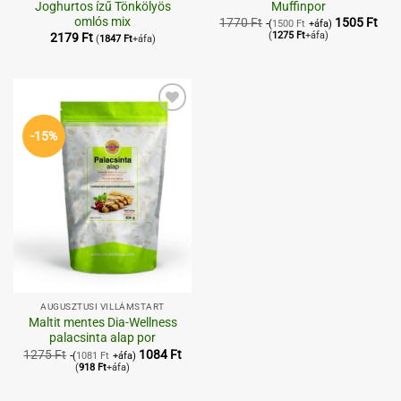
Joghurtos ízű Tönkölyös
Muffinpor
omlós mix
1770
Ft
1505
Ft
(
1500
Ft
+áfa)
(
1275
Ft
+áfa)
2179
Ft
(
1847
Ft
+áfa)
Kedvenceimhez
-15%
AUGUSZTUSI VILLÁMSTART
Maltit mentes Dia-Wellness
palacsinta alap por
1275
Ft
1084
Ft
(
1081
Ft
+áfa)
(
918
Ft
+áfa)