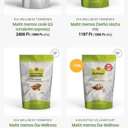
DIA-WELLNESS TERMÉKEK
DIA-WELLNESS TERMÉKEK
Maltit mentes csoki ízű
Maltit mentes Zserbó tészta
tortakrém expressz
mix
2406
Ft
1187
Ft
(
1894
Ft
+áfa)
(
1006
Ft
+áfa)
Kedvenceimhez
Kedvenceimhez
-15%
DIA-WELLNESS TERMÉKEK
AUGUSZTUSI VILLÁMSTART
Maltit mentes Dia-Wellness
Maltit mentes Dia-Wellness