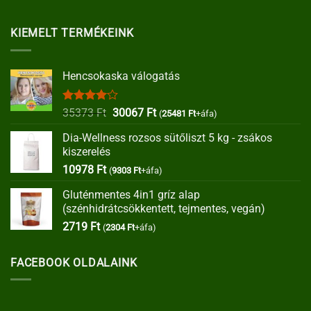
KIEMELT TERMÉKEINK
Hencsokaska válogatás
Értékelés:
Original
Current
35373
Ft
30067
Ft
(
25481
Ft
+áfa)
4.00
/ 5
price
price
Dia-Wellness rozsos sütőliszt 5 kg - zsákos
was:
is:
kiszerelés
35373 Ft.
30067 Ft.
10978
Ft
(
9303
Ft
+áfa)
Gluténmentes 4in1 gríz alap
(szénhidrátcsökkentett, tejmentes, vegán)
2719
Ft
(
2304
Ft
+áfa)
FACEBOOK OLDALAINK