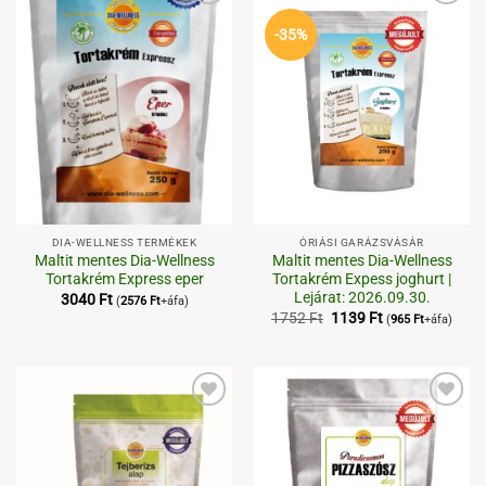
Kedvenceimhez
Kedvenceimhez
-35%
DIA-WELLNESS TERMÉKEK
ÓRIÁSI GARÁZSVÁSÁR
Maltit mentes Dia-Wellness
Maltit mentes Dia-Wellness
Tortakrém Express eper
Tortakrém Expess joghurt |
Lejárat: 2026.09.30.
3040
Ft
(
2576
Ft
+áfa)
Original
Current
1752
Ft
1139
Ft
(
965
Ft
+áfa)
price
price
was:
is:
1752 Ft.
1139 Ft.
Kedvenceimhez
Kedvenceimhez