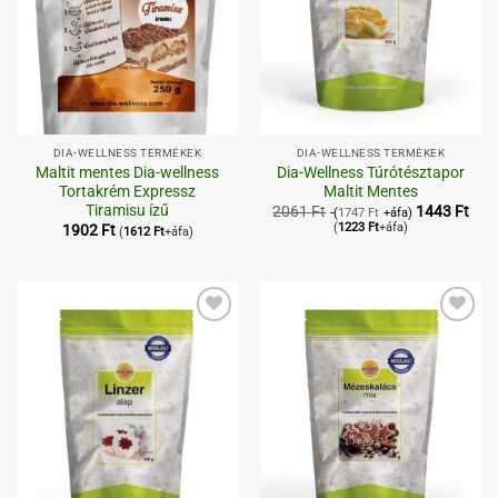
DIA-WELLNESS TERMÉKEK
DIA-WELLNESS TERMÉKEK
Maltit mentes Dia-wellness
Dia-Wellness Túrótésztapor
Tortakrém Expressz
Maltit Mentes
Tiramisu ízű
2061
Ft
1443
Ft
(
1747
Ft
+áfa)
(
1223
Ft
+áfa)
1902
Ft
(
1612
Ft
+áfa)
Kedvenceimhez
Kedvenceimhez