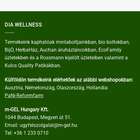
DIA WELLNESS
Termékeink kaphatóak mintaboltjainkban, bio boltokban,
BijÓ, HerbaHáz, Auchan áruházláncokban, EcoFamily
üzletekben és a Rossmann kijelölt üzleteiben valamint a
Kulcs Quality Patikákban.
Külföldön termékeink elérhetőek az alábbi webshopokban:
Ausztria, Németország, Olaszország, Hollandia:
PaNi-Reformfarm
m-GEL Hungary Kft.
1044 Budapest, Megyeri út 51.
Email:
ugyfelszolgalat@m-gel.hu
Tel:
+36 1 233 0710