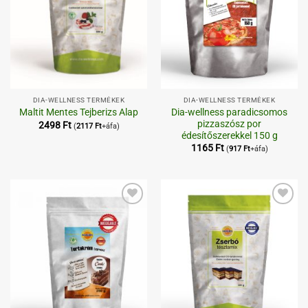
DIA-WELLNESS TERMÉKEK
DIA-WELLNESS TERMÉKEK
Dia-wellness paradicsomos
Maltit Mentes Tejberizs Alap
pizzaszósz por
2498
Ft
(
2117
Ft
+áfa)
édesítőszerekkel 150 g
1165
Ft
(
917
Ft
+áfa)
Kedvenceimhez
Kedvenceimhez