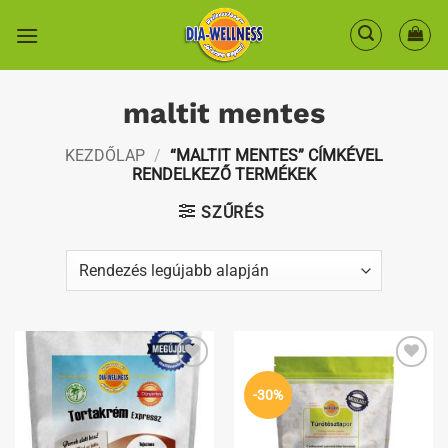
Skip
to
content
maltit mentes
KEZDŐLAP
/
“MALTIT MENTES” CÍMKÉVEL
RENDELKEZŐ TERMÉKEK
SZŰRÉS
Kedvenceimhez
Kedvenceimhez
-30%