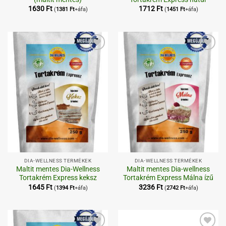
1630
Ft
1712
Ft
(
1381
Ft
+áfa)
(
1451
Ft
+áfa)
Kedvenceimhez
Kedvenceimhez
DIA-WELLNESS TERMÉKEK
DIA-WELLNESS TERMÉKEK
Maltit mentes Dia-Wellness
Maltit mentes Dia-wellness
Tortakrém Express keksz
Tortakrém Express Málna ízű
1645
Ft
3236
Ft
(
1394
Ft
+áfa)
(
2742
Ft
+áfa)