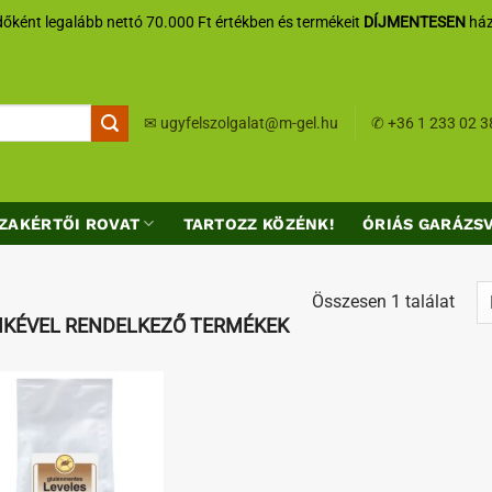
őként legalább nettó 70.000 Ft értékben és termékeit
DÍJMENTESEN
ház
✉
ugyfelszolgalat@m-gel.hu
✆
+36 1 233 02 3
ZAKÉRTŐI ROVAT
TARTOZZ KÖZÉNK!
ÓRIÁS GARÁZS
Összesen 1 találat
ÍMKÉVEL RENDELKEZŐ TERMÉKEK
Kedvenceimhez