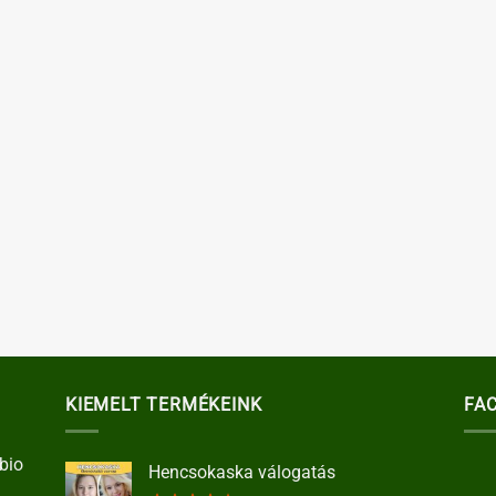
KIEMELT TERMÉKEINK
FA
bio
Hencsokaska válogatás