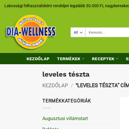
Skip
Lakossági felhasználóként rendeljen legalább 30.000 Ft, nagykeresked
to
content
Keresés
a
következőre:
KEZDŐLAP
TERMÉKEK
RECEPTEK
S
leveles tészta
KEZDŐLAP
/
“LEVELES TÉSZTA” C
TERMÉKKATEGÓRIÁK
Augusztusi villámstart