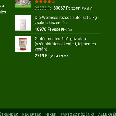
s a
Értékelés:
Original
Current
35373
Ft
30067
Ft
(
25481
Ft
+áfa)
ulcs
4.00
/ 5
price
price
Dia-Wellness rozsos sütőliszt 5 kg -
was:
is:
zsákos kiszerelés
35373 Ft.
30067 Ft.
10978
Ft
(
9303
Ft
+áfa)
Gluténmentes 4in1 gríz alap
(szénhidrátcsökkentett, tejmentes,
vegán)
2719
Ft
(
2304
Ft
+áfa)
ÉTRENDEK
RECEPTEK
HÍREK
TARTOZZ KÖZÉNK!
ALLERGÉ