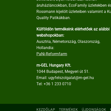
áruházláncokban, EcoFamily üzletekben é
Rossmann kijelölt üzleteiben valamint a K
Quality Patikákban.
Külföldön termékeink elérhetőek az alábbi
webshopokban:
Ausztria, Németország, Olaszország,
Hollandia:
PaNi-Reformfarm
m-GEL Hungary Kft.
1044 Budapest, Megyeri út 51.
Email:
ugyfelszolgalat@m-gel.hu
Tel:
+36 1 233 0710
KEZDŐLAP
TERMÉKEK
ÚJDONSÁGOK