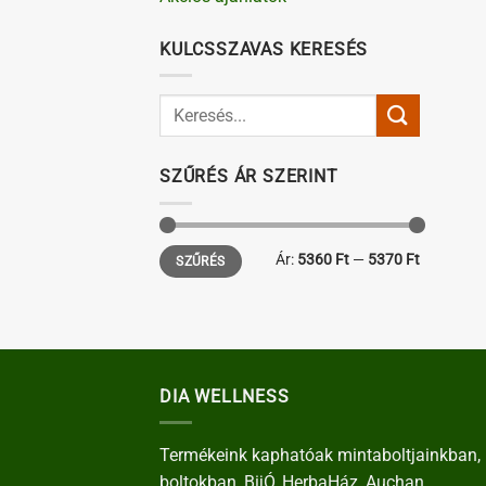
KULCSSZAVAS KERESÉS
SZŰRÉS ÁR SZERINT
Min
Max
Ár:
5360 Ft
—
5370 Ft
SZŰRÉS
ár
ár
DIA WELLNESS
Termékeink kaphatóak mintaboltjainkban, 
boltokban, BijÓ, HerbaHáz, Auchan