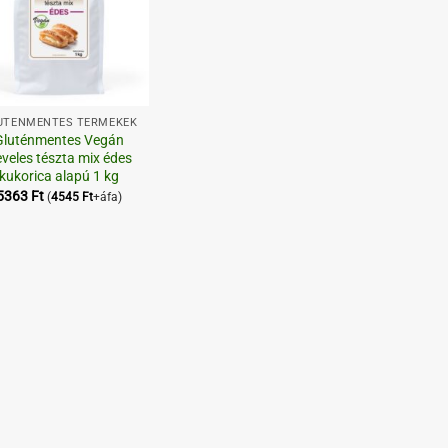
UTÉNMENTES TERMÉKEK
Gluténmentes Vegán
veles tészta mix édes
kukorica alapú 1 kg
5363
Ft
(
4545
Ft
+áfa)