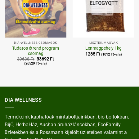
ELFOGYOTT
DIA-WELLNESS CSOMAGOK
LISZTEK, MAGVAK
Tudatos étrend program
Lenmagpehely 1kg
csomag
1285
Ft
(
1012
Ft
+áfa)
Original
Current
39638
Ft
33692
Ft
price
price
(
26529
Ft
+áfa)
was:
is:
39638 Ft.
33692 Ft.
DIA WELLNESS
Termékeink kaphatóak mintaboltjainkban, bio boltokban,
BijÓ, HerbaHáz, Auchan áruházláncokban, EcoFamily
üzletekben és a Rossmann kijelölt üzleteiben valamint a