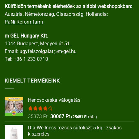
Külföldön termékeink elérhetőek az alábbi webshopokban:
Ausztria, Németország, Olaszország, Hollandia:
PaNi-Reformfarm
m-GEL Hungary Kft.
1044 Budapest, Megyeri út 51.
Email:
ugyfelszolgalat@m-gel.hu
Tel:
+36 1 233 0710
KIEMELT TERMÉKEINK
Hencsokaska válogatás
Értékelés:
Original
Current
35373
Ft
30067
Ft
(
25481
Ft
+áfa)
4.00
/ 5
price
price
Dia-Wellness rozsos sütőliszt 5 kg - zsákos
was:
is:
kiszerelés
35373 Ft.
30067 Ft.