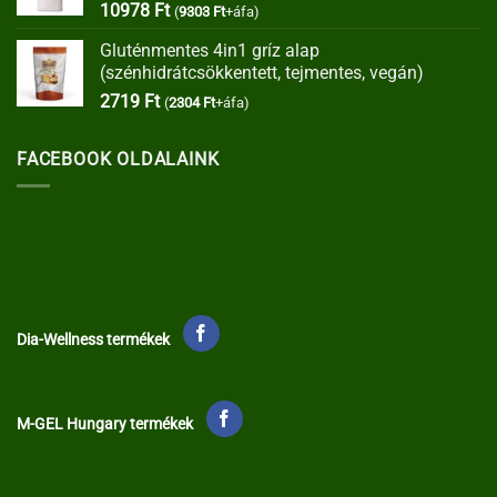
10978
Ft
(
9303
Ft
+áfa)
Gluténmentes 4in1 gríz alap
(szénhidrátcsökkentett, tejmentes, vegán)
2719
Ft
(
2304
Ft
+áfa)
FACEBOOK OLDALAINK
Dia-Wellness termékek
M-GEL Hungary termékek