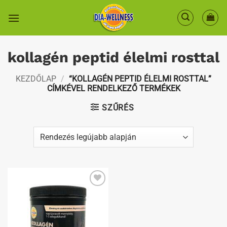
Skip
to
content
kollagén peptid élelmi rosttal
KEZDŐLAP
/
“KOLLAGÉN PEPTID ÉLELMI ROSTTAL”
CÍMKÉVEL RENDELKEZŐ TERMÉKEK
SZŰRÉS
Kedvenceimhez