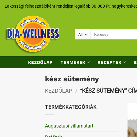
Skip
Lakossági felhasználóként rendeljen legalább 30.000 Ft, nagykeresked
to
content
Keresés
a
következőre:
KEZDŐLAP
TERMÉKEK
RECEPTEK
S
kész sütemény
KEZDŐLAP
/
“KÉSZ SÜTEMÉNY” CÍ
TERMÉKKATEGÓRIÁK
Augusztusi villámstart