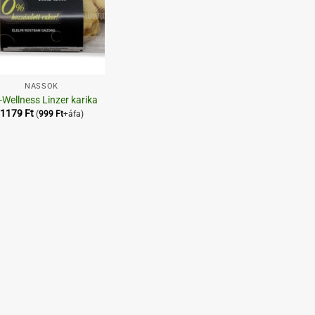
NASSOK
-Wellness Linzer karika
1179
Ft
(
999
Ft
+áfa)