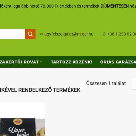
őként legalább nettó 70.000 Ft értékben és termékeit
DÍJMENTESEN
ház
✉
ugyfelszolgalat@m-gel.hu
✆
+36 1 233 02 3
ZAKÉRTŐI ROVAT
TARTOZZ KÖZÉNK!
ÓRIÁS GARÁZS
Összesen 1 találat
MKÉVEL RENDELKEZŐ TERMÉKEK
Kedvenceimhez