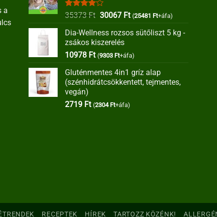
s a
Értékelés:
Original
Current
35373
Ft
30067
Ft
(
25481
Ft
+áfa)
ulcs
4.00
/ 5
price
price
Dia-Wellness rozsos sütőliszt 5 kg -
was:
is:
zsákos kiszerelés
35373 Ft.
30067 Ft.
10978
Ft
(
9303
Ft
+áfa)
Gluténmentes 4in1 gríz alap
(szénhidrátcsökkentett, tejmentes,
vegán)
2719
Ft
(
2304
Ft
+áfa)
ÉTRENDEK
RECEPTEK
HÍREK
TARTOZZ KÖZÉNK!
ALLERGÉ