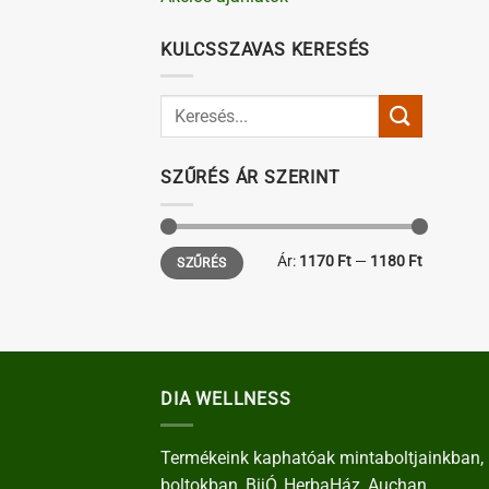
KULCSSZAVAS KERESÉS
SZŰRÉS ÁR SZERINT
Min
Max
Ár:
1170 Ft
—
1180 Ft
SZŰRÉS
ár
ár
DIA WELLNESS
Termékeink kaphatóak mintaboltjainkban, 
boltokban, BijÓ, HerbaHáz, Auchan