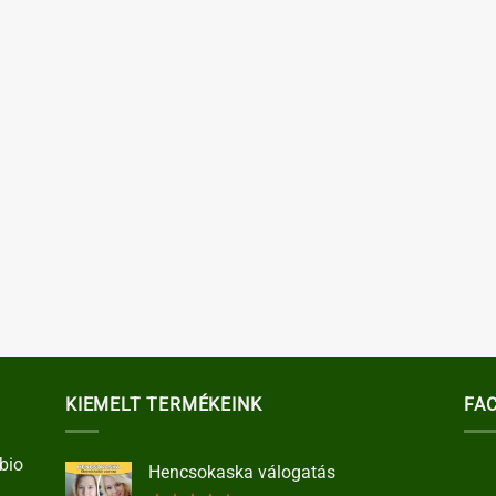
KIEMELT TERMÉKEINK
FA
bio
Hencsokaska válogatás