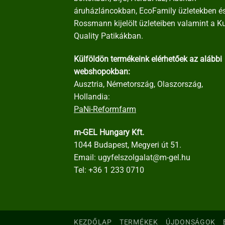
áruházláncokban, EcoFamily üzletekben é
Rossmann kijelölt üzleteiben valamint a K
Quality Patikákban.
Külföldön termékeink elérhetőek az alábbi
webshopokban:
Ausztria, Németország, Olaszország,
Hollandia:
PaNi-Reformfarm
m-GEL Hungary Kft.
1044 Budapest, Megyeri út 51.
Email:
ugyfelszolgalat@m-gel.hu
Tel:
+36 1 233 0710
KEZDŐLAP
TERMÉKEK
ÚJDONSÁGOK