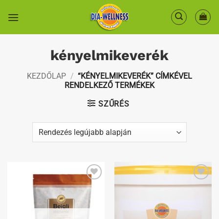
Skip
to
content
kényelmikeverék
KEZDŐLAP
/
“KÉNYELMIKEVERÉK” CÍMKÉVEL
RENDELKEZŐ TERMÉKEK
SZŰRÉS
Kedvenceimhez
Kedvenceimhez