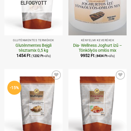
ELFOGYOTT
GLUTÉNMENTES TERMÉKEK
KÉNYELMI KEVERÉKEK
Gluténmentes Bejgli
Dia- Wellness Joghurt ízű –
tésztamix 0,5 kg
Tönkölyös omlós mix
1454
Ft
9952
Ft
(
1232
Ft
+áfa)
(
8434
Ft
+áfa)
Kedvenceimhez
Kedvenceimhez
-15%