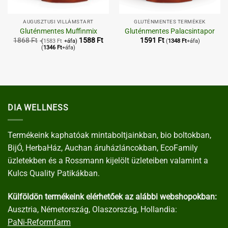
AUGUSZTUSI VILLÁMSTART
GLUTÉNMENTES TERMÉKEK
Gluténmentes Muffinmix
Gluténmentes Palacsintapor
1868
Ft
1588
Ft
1591
Ft
(
1583
Ft
+áfa)
(
1348
Ft
+áfa)
(
1346
Ft
+áfa)
DIA WELLNESS
Termékeink kaphatóak mintaboltjainkban, bio boltokban,
BijÓ, HerbaHáz, Auchan áruházláncokban, EcoFamily
üzletekben és a Rossmann kijelölt üzleteiben valamint a
Kulcs Quality Patikákban.
Külföldön termékeink elérhetőek az alábbi webshopokban:
Ausztria, Németország, Olaszország, Hollandia:
PaNi-Reformfarm