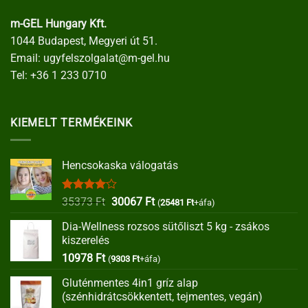
m-GEL Hungary Kft.
1044 Budapest, Megyeri út 51.
Email:
ugyfelszolgalat@m-gel.hu
Tel:
+36 1 233 0710
KIEMELT TERMÉKEINK
Hencsokaska válogatás
Értékelés:
Original
Current
35373
Ft
30067
Ft
(
25481
Ft
+áfa)
4.00
/ 5
price
price
Dia-Wellness rozsos sütőliszt 5 kg - zsákos
was:
is:
kiszerelés
35373 Ft.
30067 Ft.
10978
Ft
(
9303
Ft
+áfa)
Gluténmentes 4in1 gríz alap
(szénhidrátcsökkentett, tejmentes, vegán)