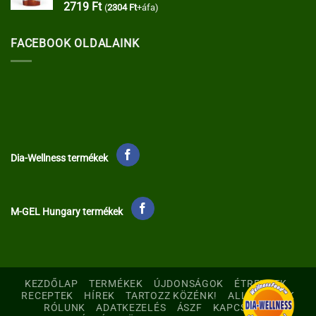
2719
Ft
(
2304
Ft
+áfa)
FACEBOOK OLDALAINK
Dia-Wellness termékek
M-GEL Hungary termékek
KEZDŐLAP
TERMÉKEK
ÚJDONSÁGOK
ÉTRENDEK
RECEPTEK
HÍREK
TARTOZZ KÖZÉNK!
ALLERGÉNEK
RÓLUNK
ADATKEZELÉS
ÁSZF
KAPCSOLAT