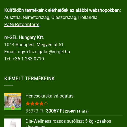
Külföldön termékeink elérhetőek az alábbi webshopokban:
Ausztria, Németország, Olaszország, Hollandia:
PaNi-Reformfarm
m-GEL Hungary Kft.
1044 Budapest, Megyeri út 51.
Email:
ugyfelszolgalat@m-gel.hu
Tel:
+36 1 233 0710
KIEMELT TERMÉKEINK
Hencsokaska válogatás
Értékelés:
Original
Current
35373
Ft
30067
Ft
(
25481
Ft
+áfa)
4.00
/ 5
price
price
Dia-Wellness rozsos sütőliszt 5 kg - zsákos
was:
is:
kiszerelés