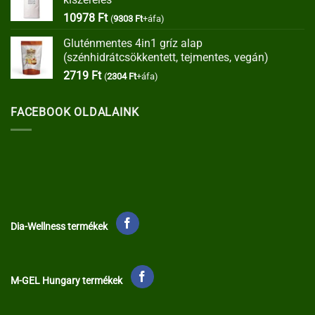
35373 Ft.
30067 Ft.
10978
Ft
(
9303
Ft
+áfa)
Gluténmentes 4in1 gríz alap
(szénhidrátcsökkentett, tejmentes, vegán)
2719
Ft
(
2304
Ft
+áfa)
FACEBOOK OLDALAINK
Dia-Wellness termékek
M-GEL Hungary termékek