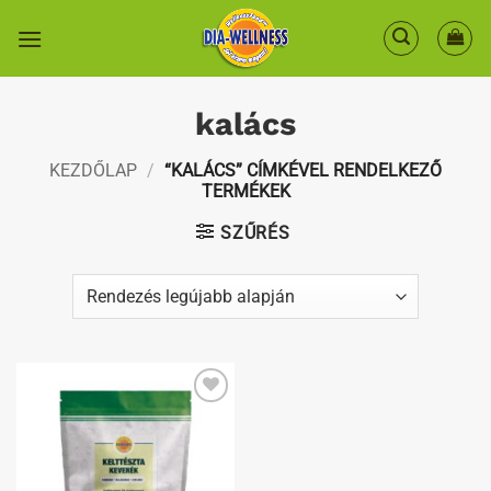
Skip
to
content
kalács
KEZDŐLAP
/
“KALÁCS” CÍMKÉVEL RENDELKEZŐ
TERMÉKEK
SZŰRÉS
Kedvenceimhez