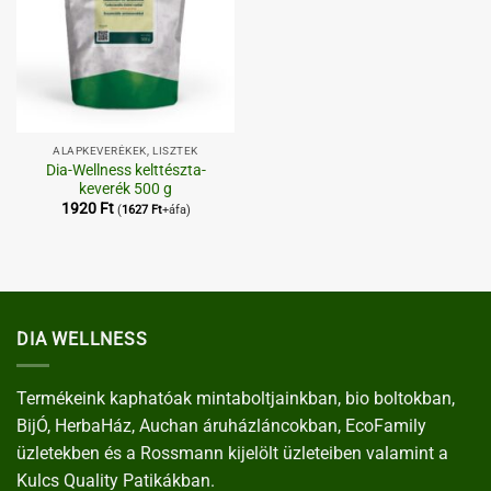
ALAPKEVERÉKEK, LISZTEK
Dia-Wellness kelttészta-
keverék 500 g
1920
Ft
(
1627
Ft
+áfa)
DIA WELLNESS
Termékeink kaphatóak mintaboltjainkban, bio boltokban,
BijÓ, HerbaHáz, Auchan áruházláncokban, EcoFamily
üzletekben és a Rossmann kijelölt üzleteiben valamint a
Kulcs Quality Patikákban.