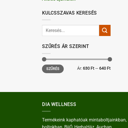
KULCSSZAVAS KERESÉS
SZŰRÉS ÁR SZERINT
Min
Max
Ár:
630 Ft
—
640 Ft
SZŰRÉS
ár
ár
DIA WELLNESS
Termékeink kaphatóak mintaboltjainkban, 
boltokban, BijÓ, HerbaHáz, Auchan