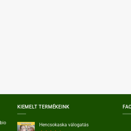
KIEMELT TERMÉKEINK
FA
bio
Hencsokaska válogatás