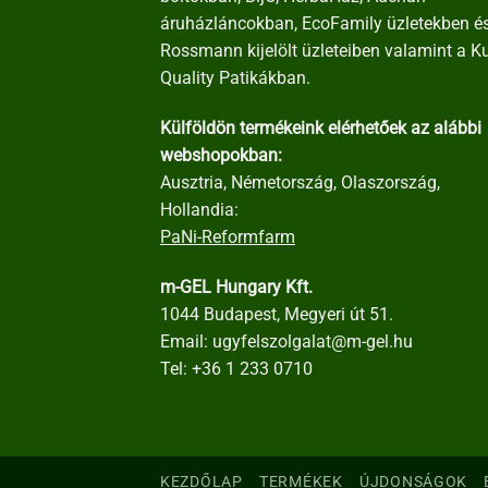
áruházláncokban, EcoFamily üzletekben é
Rossmann kijelölt üzleteiben valamint a K
Quality Patikákban.
Külföldön termékeink elérhetőek az alábbi
webshopokban:
Ausztria, Németország, Olaszország,
Hollandia:
PaNi-Reformfarm
m-GEL Hungary Kft.
1044 Budapest, Megyeri út 51.
Email:
ugyfelszolgalat@m-gel.hu
Tel:
+36 1 233 0710
KEZDŐLAP
TERMÉKEK
ÚJDONSÁGOK