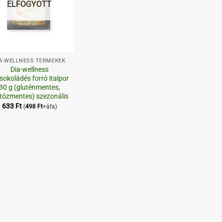
ELFOGYOTT
A-WELLNESS TERMÉKEK
Dia-wellness
sokoládés forró italpor
30 g (gluténmentes,
któzmentes) szezonális
633
Ft
(
498
Ft
+áfa)