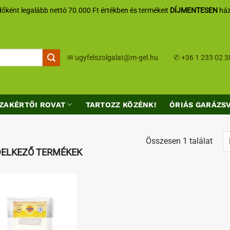
őként legalább nettó 70.000 Ft értékben és termékeit
DÍJMENTESEN
ház
✉
ugyfelszolgalat@m-gel.hu
✆
+36 1 233 02 3
ZAKÉRTŐI ROVAT
TARTOZZ KÖZÉNK!
ÓRIÁS GARÁZS
Összesen 1 találat
NDELKEZŐ TERMÉKEK
Kedvenceimhez