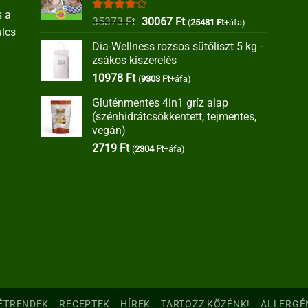
s a
Értékelés:
Original
Current
35373
Ft
30067
Ft
(
25481
Ft
+áfa)
ulcs
4.00
/ 5
price
price
Dia-Wellness rozsos sütőliszt 5 kg -
was:
is:
zsákos kiszerelés
35373 Ft.
30067 Ft.
10978
Ft
(
9303
Ft
+áfa)
Gluténmentes 4in1 gríz alap
(szénhidrátcsökkentett, tejmentes,
vegán)
2719
Ft
(
2304
Ft
+áfa)
ÉTRENDEK
RECEPTEK
HÍREK
TARTOZZ KÖZÉNK!
ALLERGÉ