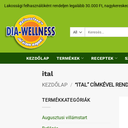
Skip
Lakossági felhasználóként rendeljen legalább 30.000 Ft, nagykeresked
to
content
Keresés
a
következőre:
KEZDŐLAP
TERMÉKEK
RECEPTEK
S
ital
KEZDŐLAP
/
“ITAL” CÍMKÉVEL RE
TERMÉKKATEGÓRIÁK
Augusztusi villámstart