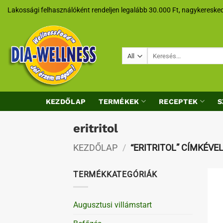
Skip
Lakossági felhasználóként rendeljen legalább 30.000 Ft, nagykeresked
to
content
Keresés
a
következőre:
KEZDŐLAP
TERMÉKEK
RECEPTEK
S
eritritol
KEZDŐLAP
/
“ERITRITOL” CÍMKÉVE
TERMÉKKATEGÓRIÁK
Augusztusi villámstart