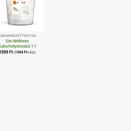
CUKORHELYETTESÍTŐK
Dia-Wellness
ukorhelyettesítő 1:1
2533
Ft
(
1994
Ft
+áfa)