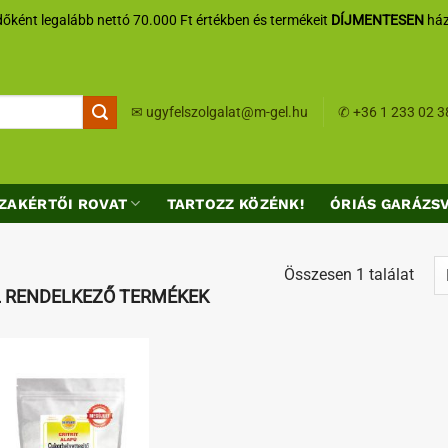
őként legalább nettó 70.000 Ft értékben és termékeit
DÍJMENTESEN
ház
✉
ugyfelszolgalat@m-gel.hu
✆
+36 1 233 02 3
ZAKÉRTŐI ROVAT
TARTOZZ KÖZÉNK!
ÓRIÁS GARÁZS
Összesen 1 találat
L RENDELKEZŐ TERMÉKEK
Kedvenceimhez