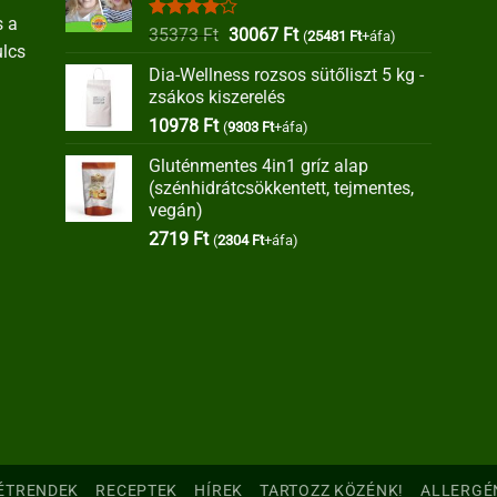
s a
Értékelés:
Original
Current
35373
Ft
30067
Ft
(
25481
Ft
+áfa)
ulcs
4.00
/ 5
price
price
Dia-Wellness rozsos sütőliszt 5 kg -
was:
is:
zsákos kiszerelés
35373 Ft.
30067 Ft.
10978
Ft
(
9303
Ft
+áfa)
Gluténmentes 4in1 gríz alap
(szénhidrátcsökkentett, tejmentes,
vegán)
2719
Ft
(
2304
Ft
+áfa)
ÉTRENDEK
RECEPTEK
HÍREK
TARTOZZ KÖZÉNK!
ALLERGÉ