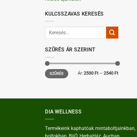
KULCSSZAVAS KERESÉS
SZŰRÉS ÁR SZERINT
Min
Max
Ár:
2530 Ft
—
2540 Ft
SZŰRÉS
ár
ár
DIA WELLNESS
Termékeink kaphatóak mintaboltjainkban, 
boltokban, BijÓ, HerbaHáz, Auchan