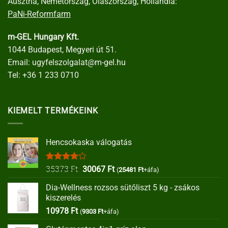
Ausztria, Németország, Olaszország, Hollandia:
PaNi-Reformfarm
m-GEL Hungary Kft.
1044 Budapest, Megyeri út 51.
Email:
ugyfelszolgalat@m-gel.hu
Tel:
+36 1 233 0710
KIEMELT TERMÉKEINK
Hencsokaska válogatás
Értékelés:
Original
Current
35373
Ft
30067
Ft
(
25481
Ft
+áfa)
4.00
/ 5
price
price
Dia-Wellness rozsos sütőliszt 5 kg - zsákos
was:
is:
kiszerelés
35373 Ft.
30067 Ft.
10978
Ft
(
9303
Ft
+áfa)