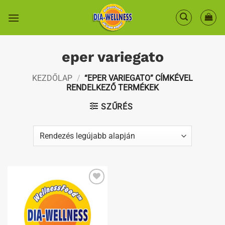
Skip
to
content
eper variegato
KEZDŐLAP
/
“EPER VARIEGATO” CÍMKÉVEL
RENDELKEZŐ TERMÉKEK
SZŰRÉS
Kedvenceimhez