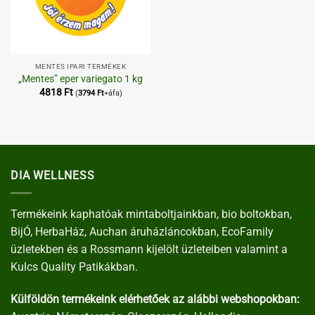
MENTES IPARI TERMÉKEK
„Mentes” eper variegato 1 kg
4818
Ft
(
3794
Ft
+áfa)
DIA WELLNESS
Termékeink kaphatóak mintaboltjainkban, bio boltokban,
BijÓ, HerbaHáz, Auchan áruházláncokban, EcoFamily
üzletekben és a Rossmann kijelölt üzleteiben valamint a
Kulcs Quality Patikákban.
Külföldön termékeink elérhetőek az alábbi webshopokban: