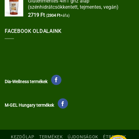
Gluténmentes 4in1 gríz alap
(szénhidrátcsökkentett, tejmentes, vegán)
2719
Ft
(
2304
Ft
+áfa)
FACEBOOK OLDALAINK
Dia-Wellness termékek
M-GEL Hungary termékek
KEZDŐLAP
TERMÉKEK
ÚJDONSÁGOK
ÉTRENDEK