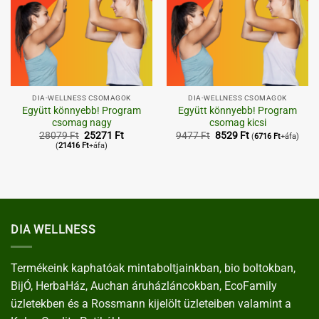
DIA-WELLNESS CSOMAGOK
DIA-WELLNESS CSOMAGOK
Együtt könnyebb! Program
Együtt könnyebb! Program
csomag nagy
csomag kicsi
Original
Current
Original
Current
28079
Ft
25271
Ft
9477
Ft
8529
Ft
(
6716
Ft
+áfa)
price
price
price
price
(
21416
Ft
+áfa)
was:
is:
was:
is:
28079 Ft.
25271 Ft.
9477 Ft.
8529 Ft.
DIA WELLNESS
Termékeink kaphatóak mintaboltjainkban, bio boltokban,
BijÓ, HerbaHáz, Auchan áruházláncokban, EcoFamily
üzletekben és a Rossmann kijelölt üzleteiben valamint a