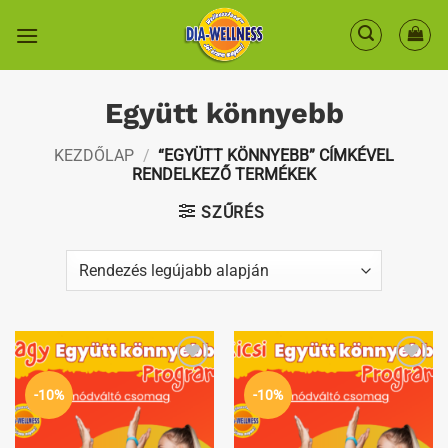
Skip
to
content
Együtt könnyebb
KEZDŐLAP
/
“EGYÜTT KÖNNYEBB” CÍMKÉVEL
RENDELKEZŐ TERMÉKEK
SZŰRÉS
Kedvenceimhez
Kedvenceimhez
-10%
-10%