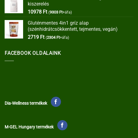
kiszerelés
35373 Ft.
30067 Ft.
10978
Ft
(
9303
Ft
+áfa)
Gluténmentes 4in1 gríz alap
(szénhidrátcsökkentett, tejmentes, vegán)
2719
Ft
(
2304
Ft
+áfa)
FACEBOOK OLDALAINK
Dia-Wellness termékek
M-GEL Hungary termékek