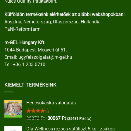
Kulcs Quality Patikákban.
Külföldön termékeink elérhetőek az alábbi webshopokban:
Ausztria, Németország, Olaszország, Hollandia:
PaNi-Reformfarm
m-GEL Hungary Kft.
1044 Budapest, Megyeri út 51.
Email:
ugyfelszolgalat@m-gel.hu
Tel:
+36 1 233 0710
KIEMELT TERMÉKEINK
Hencsokaska válogatás
Értékelés:
Original
Current
35373
Ft
30067
Ft
(
25481
Ft
+áfa)
4.00
/ 5
price
price
Dia-Wellness rozsos sütőliszt 5 kg - zsákos
was:
is: