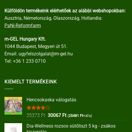
Külföldön termékeink elérhetőek az alábbi webshopokban:
Ausztria, Németország, Olaszország, Hollandia:
PaNi-Reformfarm
m-GEL Hungary Kft.
1044 Budapest, Megyeri út 51.
Email:
ugyfelszolgalat@m-gel.hu
Tel:
+36 1 233 0710
KIEMELT TERMÉKEINK
Hencsokaska válogatás
Értékelés:
Original
Current
35373
Ft
30067
Ft
(
25481
Ft
+áfa)
4.00
/ 5
price
price
Dia-Wellness rozsos sütőliszt 5 kg - zsákos
was:
is:
kiszerelés