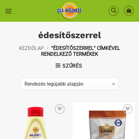
Skip
to
content
édesítőszerrel
KEZDŐLAP
/
“ÉDESÍTŐSZERREL” CÍMKÉVEL
RENDELKEZŐ TERMÉKEK
SZŰRÉS
Kedvenceimhez
Kedvenceimhez