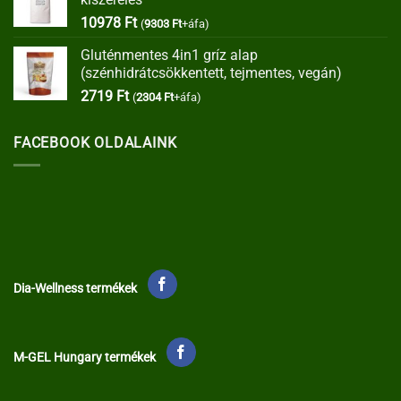
35373 Ft.
30067 Ft.
10978
Ft
(
9303
Ft
+áfa)
Gluténmentes 4in1 gríz alap
(szénhidrátcsökkentett, tejmentes, vegán)
2719
Ft
(
2304
Ft
+áfa)
FACEBOOK OLDALAINK
Dia-Wellness termékek
M-GEL Hungary termékek