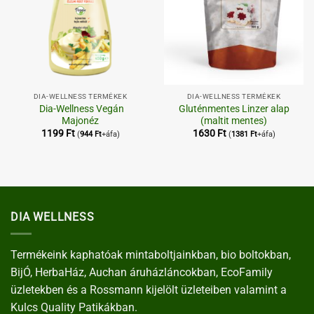
DIA-WELLNESS TERMÉKEK
DIA-WELLNESS TERMÉKEK
Dia-Wellness Vegán
Gluténmentes Linzer alap
Majonéz
(maltit mentes)
1199
Ft
1630
Ft
(
944
Ft
+áfa)
(
1381
Ft
+áfa)
DIA WELLNESS
Termékeink kaphatóak mintaboltjainkban, bio boltokban,
BijÓ, HerbaHáz, Auchan áruházláncokban, EcoFamily
üzletekben és a Rossmann kijelölt üzleteiben valamint a
Kulcs Quality Patikákban.