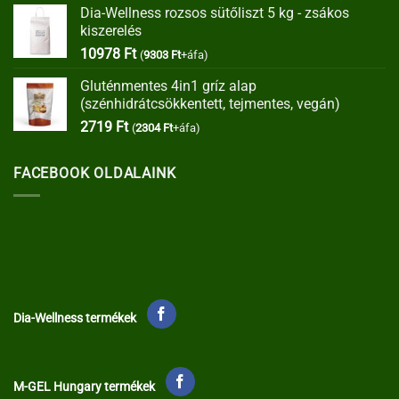
Dia-Wellness rozsos sütőliszt 5 kg - zsákos
was:
is:
kiszerelés
35373 Ft.
30067 Ft.
10978
Ft
(
9303
Ft
+áfa)
Gluténmentes 4in1 gríz alap
(szénhidrátcsökkentett, tejmentes, vegán)
2719
Ft
(
2304
Ft
+áfa)
FACEBOOK OLDALAINK
Dia-Wellness termékek
M-GEL Hungary termékek