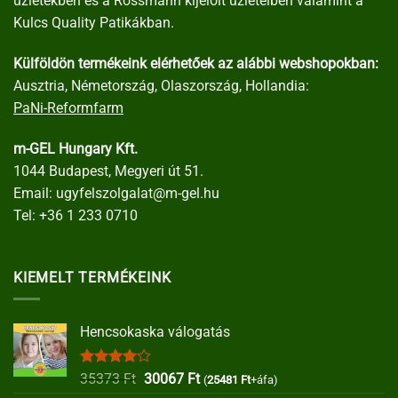
üzletekben és a Rossmann kijelölt üzleteiben valamint a
Kulcs Quality Patikákban.
Külföldön termékeink elérhetőek az alábbi webshopokban:
Ausztria, Németország, Olaszország, Hollandia:
PaNi-Reformfarm
m-GEL Hungary Kft.
1044 Budapest, Megyeri út 51.
Email:
ugyfelszolgalat@m-gel.hu
Tel:
+36 1 233 0710
KIEMELT TERMÉKEINK
Hencsokaska válogatás
Értékelés:
Original
Current
35373
Ft
30067
Ft
(
25481
Ft
+áfa)
4.00
/ 5
price
price