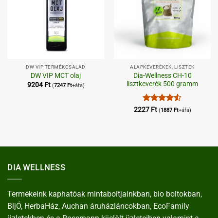
DW VIP TERMÉKCSALÁD
ALAPKEVERÉKEK, LISZTEK
Dia-Wellness CH-10
DW VIP MCT olaj
lisztkeverék 500 gramm
9204
Ft
(
7247
Ft
+áfa)
Értékelés:
2227
Ft
(
1887
Ft
+áfa)
4.5
/ 5
DIA WELLNESS
Termékeink kaphatóak mintaboltjainkban, bio boltokban,
BijÓ, HerbaHáz, Auchan áruházláncokban, EcoFamily