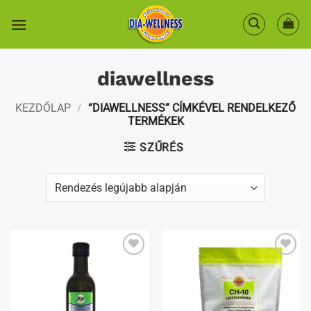
Skip
to
content
diawellness
KEZDŐLAP
/
“DIAWELLNESS” CÍMKÉVEL RENDELKEZŐ
TERMÉKEK
SZŰRÉS
Kedvenceimhez
Kedvenceimhez