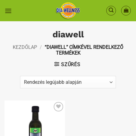
Skip
to
content
diawell
KEZDŐLAP
/
“DIAWELL” CÍMKÉVEL RENDELKEZŐ
TERMÉKEK
SZŰRÉS
Kedvenceimhez