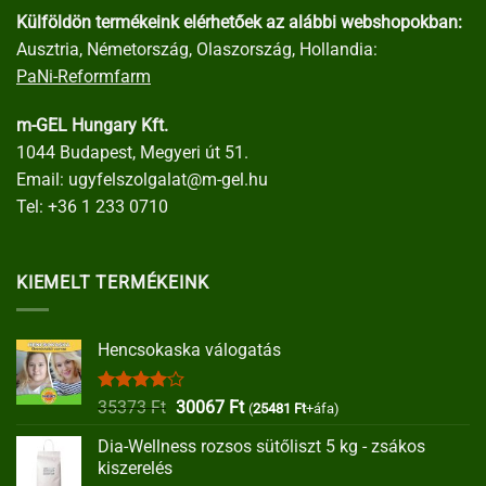
Külföldön termékeink elérhetőek az alábbi webshopokban:
Ausztria, Németország, Olaszország, Hollandia:
PaNi-Reformfarm
m-GEL Hungary Kft.
1044 Budapest, Megyeri út 51.
Email:
ugyfelszolgalat@m-gel.hu
Tel:
+36 1 233 0710
KIEMELT TERMÉKEINK
Hencsokaska válogatás
Értékelés:
Original
Current
35373
Ft
30067
Ft
(
25481
Ft
+áfa)
4.00
/ 5
price
price
Dia-Wellness rozsos sütőliszt 5 kg - zsákos
was:
is:
kiszerelés
35373 Ft.
30067 Ft.