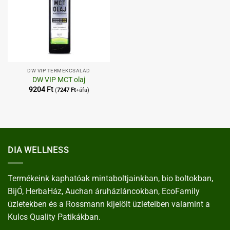
DW VIP TERMÉKCSALÁD
DW VIP MCT olaj
9204
Ft
(
7247
Ft
+áfa)
DIA WELLNESS
Termékeink kaphatóak mintaboltjainkban, bio boltokban,
BijÓ, HerbaHáz, Auchan áruházláncokban, EcoFamily
üzletekben és a Rossmann kijelölt üzleteiben valamint a
Kulcs Quality Patikákban.