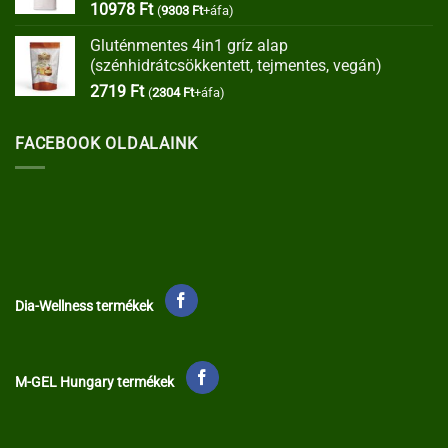
10978
Ft
(
9303
Ft
+áfa)
Gluténmentes 4in1 gríz alap
(szénhidrátcsökkentett, tejmentes, vegán)
2719
Ft
(
2304
Ft
+áfa)
FACEBOOK OLDALAINK
Dia-Wellness termékek
M-GEL Hungary termékek