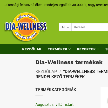
Skip
Lakossági felhasználóként rendeljen legalább 30.000 Ft, nagykeresked
to
content
Keresés
a
következőre:
KEZDŐLAP
TERMÉKEK
RECEPTEK
S
Dia-Wellness termékek
KEZDŐLAP
/
“DIA-WELLNESS TERM
RENDELKEZŐ TERMÉKEK
TERMÉKKATEGÓRIÁK
Augusztusi villámstart