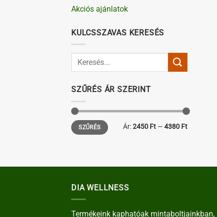
Akciós ajánlatok
KULCSSZAVAS KERESÉS
SZŰRÉS ÁR SZERINT
Min
Max
Ár:
2450 Ft
—
4380 Ft
SZŰRÉS
ár
ár
DIA WELLNESS
Termékeink kaphatóak mintaboltjainkban, 