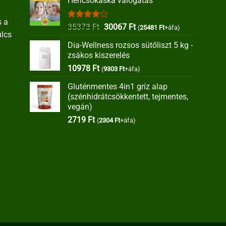
Hencsokaska válogatás
s a
Értékelés:
Original
Current
35373
Ft
30067
Ft
(
25481
Ft
+áfa)
ulcs
4.00
/ 5
price
price
Dia-Wellness rozsos sütőliszt 5 kg -
was:
is:
zsákos kiszerelés
35373 Ft.
30067 Ft.
10978
Ft
(
9303
Ft
+áfa)
Gluténmentes 4in1 gríz alap
(szénhidrátcsökkentett, tejmentes,
vegán)
2719
Ft
(
2304
Ft
+áfa)