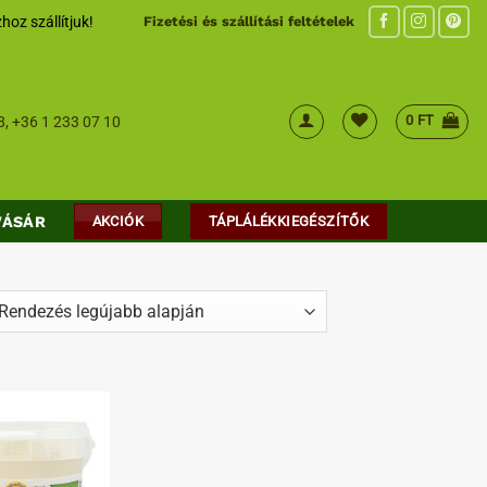
hoz szállítjuk!
Fizetési és szállítási feltételek
0
FT
8
,
+36 1 233 07 10
VÁSÁR
AKCIÓK
TÁPLÁLÉKKIEGÉSZÍTŐK
ed
t
Kedvenceimhez