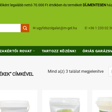
őként legalább nettó 70.000 Ft értékben és termékeit
DÍJMENTESEN
ház
✉
ugyfelszolgalat@m-gel.hu
✆
+36 1 233 02 3
ZAKÉRTŐI ROVAT
TARTOZZ KÖZÉNK!
ÓRIÁS GARÁZS
Sort
Mind a(z) 3 találat megjelenítve
ÉKEK” CÍMKÉVEL
by
lates
Kedvenceimhez
Kedvenceimhez