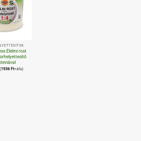
LYETTESÍTŐK
ss Élelmi rost
orhelyettesítő
steviával
(
1936
Ft
+áfa)