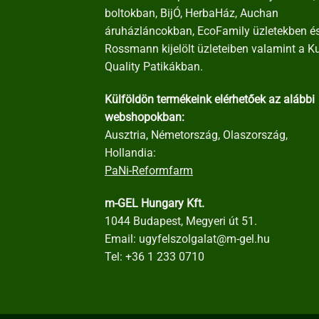
boltokban, BijÓ, HerbaHáz, Auchan
áruházláncokban, EcoFamily üzletekben é
Rossmann kijelölt üzleteiben valamint a K
Quality Patikákban.
Külföldön termékeink elérhetőek az alábbi
webshopokban:
Ausztria, Németország, Olaszország,
Hollandia:
PaNi-Reformfarm
m-GEL Hungary Kft.
1044 Budapest, Megyeri út 51.
Email:
ugyfelszolgalat@m-gel.hu
Tel:
+36 1 233 0710