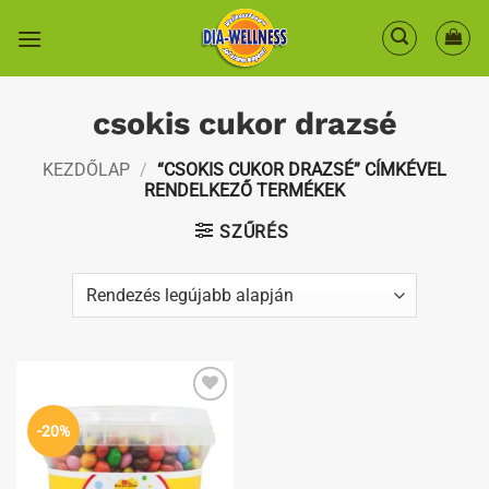
Skip
to
content
csokis cukor drazsé
KEZDŐLAP
/
“CSOKIS CUKOR DRAZSÉ” CÍMKÉVEL
RENDELKEZŐ TERMÉKEK
SZŰRÉS
Kedvenceimhez
-20%