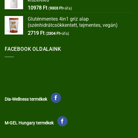
35373 Ft.
30067 Ft.
10978
Ft
(
9303
Ft
+áfa)
Gluténmentes 4in1 gríz alap
(szénhidrátcsökkentett, tejmentes, vegán)
2719
Ft
(
2304
Ft
+áfa)
FACEBOOK OLDALAINK
Dia-Wellness termékek
M-GEL Hungary termékek