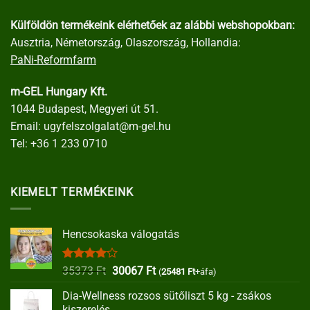
Külföldön termékeink elérhetőek az alábbi webshopokban:
Ausztria, Németország, Olaszország, Hollandia:
PaNi-Reformfarm
m-GEL Hungary Kft.
1044 Budapest, Megyeri út 51.
Email:
ugyfelszolgalat@m-gel.hu
Tel:
+36 1 233 0710
KIEMELT TERMÉKEINK
Hencsokaska válogatás
Értékelés:
Original
Current
35373
Ft
30067
Ft
(
25481
Ft
+áfa)
4.00
/ 5
price
price
Dia-Wellness rozsos sütőliszt 5 kg - zsákos
was:
is:
kiszerelés