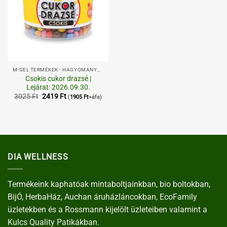
M-GEL TERMÉKEK - HAGYOMÁNYOS,
Csokis cukor drazsé |
Lejárat: 2026.09.30.
Original
Current
3025
Ft
2419
Ft
(
1905
Ft
+áfa)
price
price
was:
is:
3025 Ft.
2419 Ft.
DIA WELLNESS
Termékeink kaphatóak mintaboltjainkban, bio boltokban,
BijÓ, HerbaHáz, Auchan áruházláncokban, EcoFamily
üzletekben és a Rossmann kijelölt üzleteiben valamint a
Kulcs Quality Patikákban.