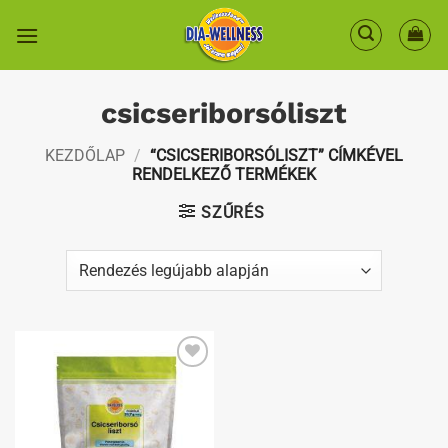
Skip
to
content
csicseriborsóliszt
KEZDŐLAP
/
“CSICSERIBORSÓLISZT” CÍMKÉVEL
RENDELKEZŐ TERMÉKEK
SZŰRÉS
Kedvenceimhez