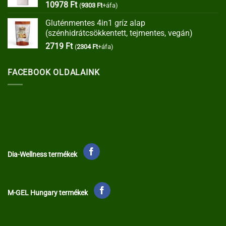
10978
Ft
(
9303
Ft
+áfa)
Gluténmentes 4in1 gríz alap
(szénhidrátcsökkentett, tejmentes, vegán)
2719
Ft
(
2304
Ft
+áfa)
FACEBOOK OLDALAINK
Dia-Wellness termékek
M-GEL Hungary termékek