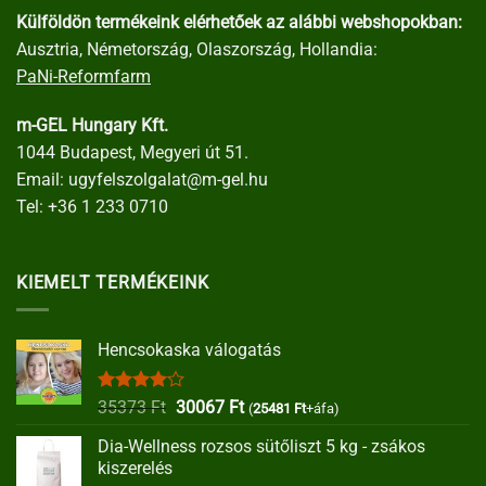
Külföldön termékeink elérhetőek az alábbi webshopokban:
Ausztria, Németország, Olaszország, Hollandia:
PaNi-Reformfarm
m-GEL Hungary Kft.
1044 Budapest, Megyeri út 51.
Email:
ugyfelszolgalat@m-gel.hu
Tel:
+36 1 233 0710
KIEMELT TERMÉKEINK
Hencsokaska válogatás
Értékelés:
Original
Current
35373
Ft
30067
Ft
(
25481
Ft
+áfa)
4.00
/ 5
price
price
Dia-Wellness rozsos sütőliszt 5 kg - zsákos
was:
is:
kiszerelés
35373 Ft.
30067 Ft.