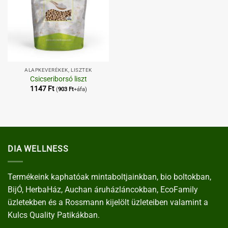
ALAPKEVERÉKEK, LISZTEK
Csicseriborsó liszt
1147
Ft
(
903
Ft
+áfa)
DIA WELLNESS
Termékeink kaphatóak mintaboltjainkban, bio boltokban,
BijÓ, HerbaHáz, Auchan áruházláncokban, EcoFamily
üzletekben és a Rossmann kijelölt üzleteiben valamint a
Kulcs Quality Patikákban.