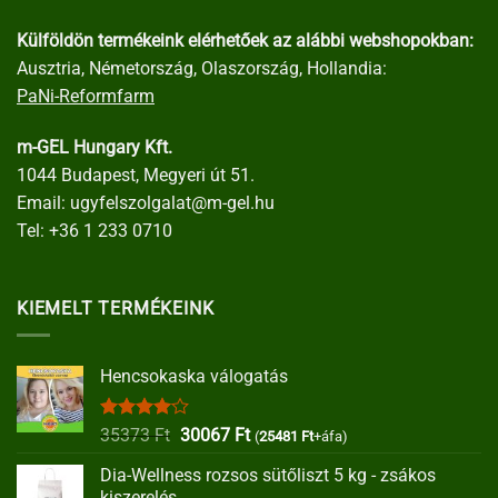
Külföldön termékeink elérhetőek az alábbi webshopokban:
Ausztria, Németország, Olaszország, Hollandia:
PaNi-Reformfarm
m-GEL Hungary Kft.
1044 Budapest, Megyeri út 51.
Email:
ugyfelszolgalat@m-gel.hu
Tel:
+36 1 233 0710
KIEMELT TERMÉKEINK
Hencsokaska válogatás
Értékelés:
Original
Current
35373
Ft
30067
Ft
(
25481
Ft
+áfa)
4.00
/ 5
price
price
Dia-Wellness rozsos sütőliszt 5 kg - zsákos
was:
is:
kiszerelés