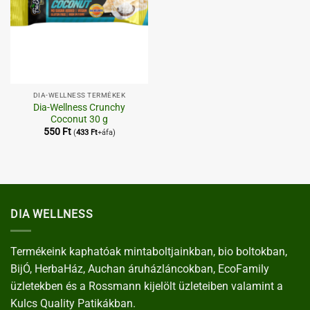
DIA-WELLNESS TERMÉKEK
Dia-Wellness Crunchy
Coconut 30 g
550
Ft
(
433
Ft
+áfa)
DIA WELLNESS
Termékeink kaphatóak mintaboltjainkban, bio boltokban,
BijÓ, HerbaHáz, Auchan áruházláncokban, EcoFamily
üzletekben és a Rossmann kijelölt üzleteiben valamint a
Kulcs Quality Patikákban.