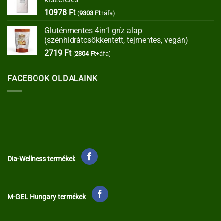
35373 Ft.
30067 Ft.
10978
Ft
(
9303
Ft
+áfa)
Gluténmentes 4in1 gríz alap
(szénhidrátcsökkentett, tejmentes, vegán)
2719
Ft
(
2304
Ft
+áfa)
FACEBOOK OLDALAINK
Dia-Wellness termékek
M-GEL Hungary termékek