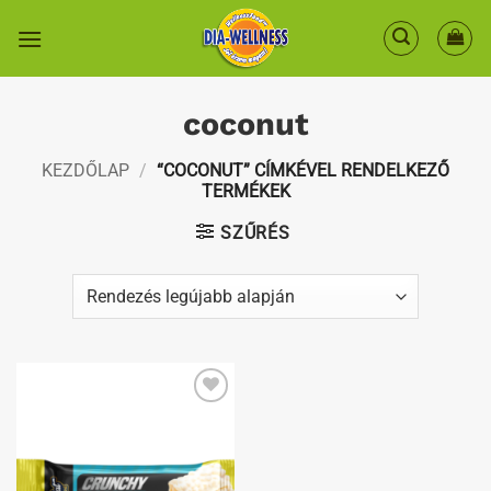
Skip
to
content
coconut
KEZDŐLAP
/
“COCONUT” CÍMKÉVEL RENDELKEZŐ
TERMÉKEK
SZŰRÉS
Kedvenceimhez