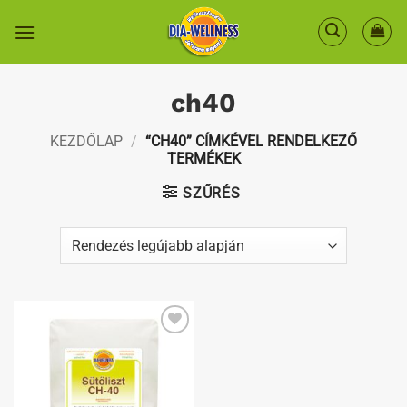
Skip
to
content
ch40
KEZDŐLAP
/
“CH40” CÍMKÉVEL RENDELKEZŐ
TERMÉKEK
SZŰRÉS
Kedvenceimhez