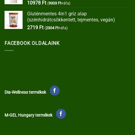
10978
Ft
(
9303
Ft
+áfa)
Gluténmentes 4in1 gríz alap
(szénhidrátcsökkentett, tejmentes, vegán)
2719
Ft
(
2304
Ft
+áfa)
FACEBOOK OLDALAINK
Dia-Wellness termékek
M-GEL Hungary termékek