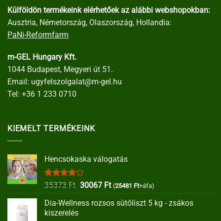
Külföldön termékeink elérhetőek az alábbi webshopokban:
Ausztria, Németország, Olaszország, Hollandia:
PaNi-Reformfarm
m-GEL Hungary Kft.
1044 Budapest, Megyeri út 51.
Email:
ugyfelszolgalat@m-gel.hu
Tel:
+36 1 233 0710
KIEMELT TERMÉKEINK
Hencsokaska válogatás
Értékelés:
Original
Current
35373
Ft
30067
Ft
(
25481
Ft
+áfa)
4.00
/ 5
price
price
Dia-Wellness rozsos sütőliszt 5 kg - zsákos
was:
is:
kiszerelés
35373 Ft.
30067 Ft.