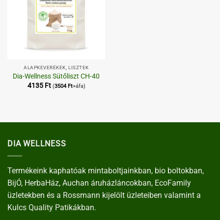
ALAPKEVERÉKEK, LISZTEK
Dia-Wellness Sütőliszt CH-40
4135
Ft
(
3504
Ft
+áfa)
DIA WELLNESS
Termékeink kaphatóak mintaboltjainkban, bio boltokban,
BijÓ, HerbaHáz, Auchan áruházláncokban, EcoFamily
üzletekben és a Rossmann kijelölt üzleteiben valamint a
Kulcs Quality Patikákban.