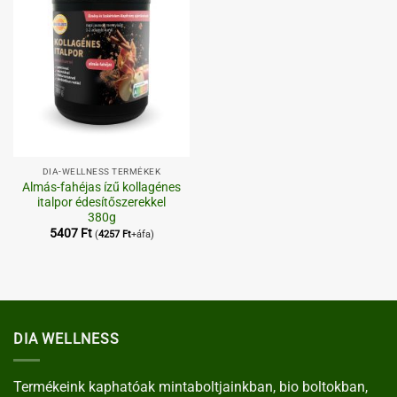
DIA-WELLNESS TERMÉKEK
Almás-fahéjas ízű kollagénes
italpor édesítőszerekkel
380g
5407
Ft
(
4257
Ft
+áfa)
DIA WELLNESS
Termékeink kaphatóak mintaboltjainkban, bio boltokban,