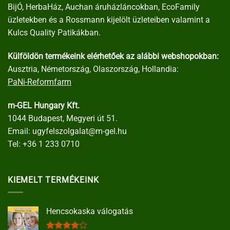
BijÓ, HerbaHáz, Auchan áruházláncokban, EcoFamily
üzletekben és a Rossmann kijelölt üzleteiben valamint a
Kulcs Quality Patikákban.
Külföldön termékeink elérhetőek az alábbi webshopokban:
Ausztria, Németország, Olaszország, Hollandia:
PaNi-Reformfarm
m-GEL Hungary Kft.
1044 Budapest, Megyeri út 51.
Email:
ugyfelszolgalat@m-gel.hu
Tel:
+36 1 233 0710
KIEMELT TERMÉKEINK
Hencsokaska válogatás