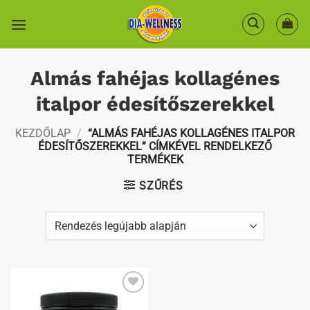
Skip
to
content
Almás fahéjas kollagénes
italpor édesítőszerekkel
KEZDŐLAP
/
“ALMÁS FAHÉJAS KOLLAGÉNES ITALPOR
ÉDESÍTŐSZEREKKEL” CÍMKÉVEL RENDELKEZŐ
TERMÉKEK
SZŰRÉS
Kedvenceimhez