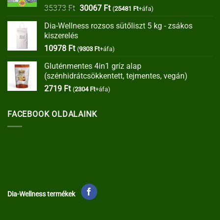
Értékelés:
Original
Current
35373
Ft
30067
Ft
(
25481
Ft
+áfa)
4.00
/ 5
price
price
Dia-Wellness rozsos sütőliszt 5 kg - zsákos
was:
is:
kiszerelés
35373 Ft.
30067 Ft.
10978
Ft
(
9303
Ft
+áfa)
Gluténmentes 4in1 gríz alap
(szénhidrátcsökkentett, tejmentes, vegán)
2719
Ft
(
2304
Ft
+áfa)
FACEBOOK OLDALAINK
Dia-Wellness termékek